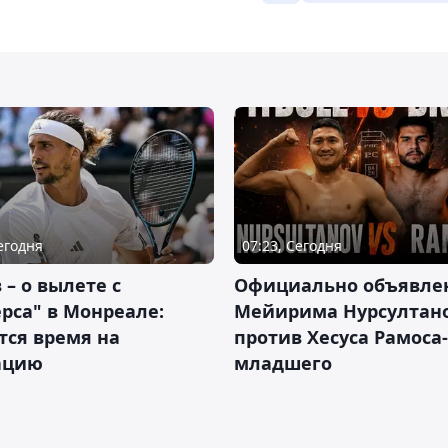
Сегодня
07:23, Сегодня
 – о вылете с
Официально объявле
рса" в Монреале:
Мейирима Нурсултан
тся время на
против Хесуса Рамоса-
ацию
младшего