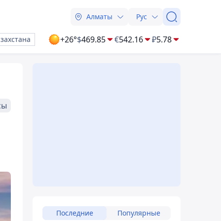
Алматы
Рус
+26°
$
469.85
€
542.16
₽
5.78
азахстана
сы
Последние
Популярные