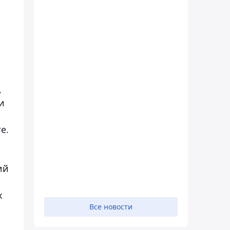
,
и
е.
ий
х
Все новости