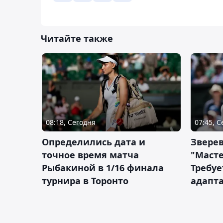
Читайте также
08:18, Сегодня
07:45, 
Определились дата и
Зверев
точное время матча
"Масте
Рыбакиной в 1/16 финала
Требуе
турнира в Торонто
адапт