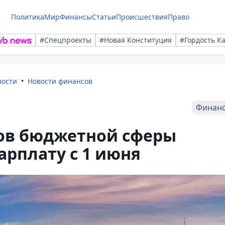
Политика
Мир
Финансы
Статьи
Происшествия
Право
#Спецпроекты
#Новая Конституция
#Гордость К
вости
Новости финансов
Финан
ков бюджетной сферы
рплату с 1 июня