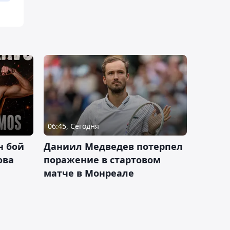
06:45, Сегодня
н бой
Даниил Медведев потерпел
ова
поражение в стартовом
матче в Монреале