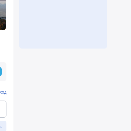
ход
ь