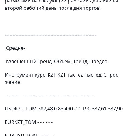
расчетами на следующий рабочий день или на
второй рабочий день после дня торгов.
------------------------------------------------------------
Средне-
взвешенный Тренд, Объем, Тренд, Предло-
Инструмент курс, KZT KZT тыс. ед тыс. ед. Спрос
жение
---------- ---------- ------ ------- -------- ------ -------
USDKZT_TOM 387,48 0 83 490 -11 190 387,61 387,90
EURKZT_TOM - - - - - -
EURUSD_TOM - - - - - -