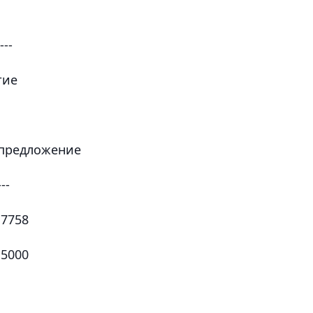
---
тие
 предложение
---
,7758
,5000