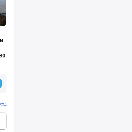
ми
30
ход