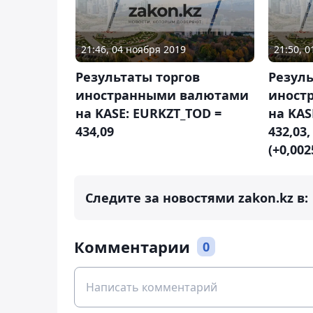
21:46, 04 ноября 2019
21:50, 
Результаты торгов
Резуль
иностранными валютами
иност
на KASE: EURKZT_TOD =
на KAS
434,09
432,03
(+0,002
Следите за новостями zakon.kz в:
Комментарии
0