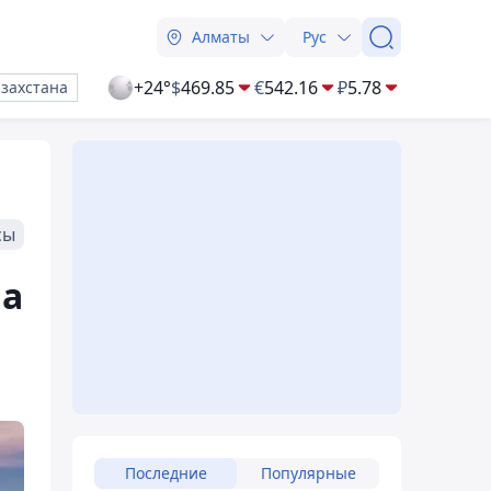
Алматы
Рус
+24°
$
469.85
€
542.16
₽
5.78
азахстана
сы
на
Последние
Популярные