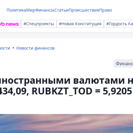
Политика
Мир
Финансы
Статьи
Происшествия
Право
#Спецпроекты
#Новая Конституция
#Гордость К
вости
Новости финансов
Финан
 иностранными валютами 
434,09, RUBKZT_TOD = 5,9205