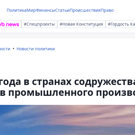
Политика
Мир
Финансы
Статьи
Происшествия
Право
#Спецпроекты
#Новая Конституция
#Гордость К
вости
Новости политики
 года в странах содружест
в промышленного произв