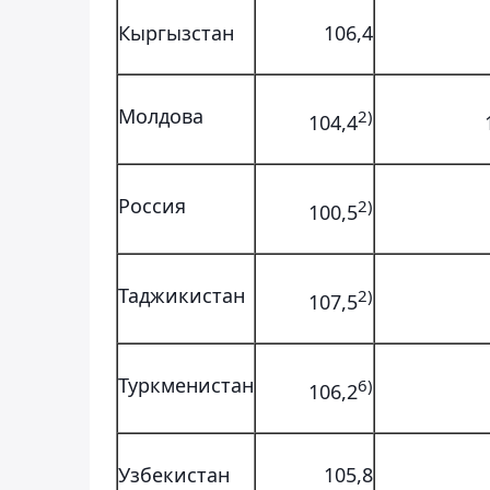
Кыргызстан
106,4
Молдова
2)
104,4
Россия
2)
100,5
Таджикистан
2)
107,5
Туркменистан
6)
106,2
Узбекистан
105,8