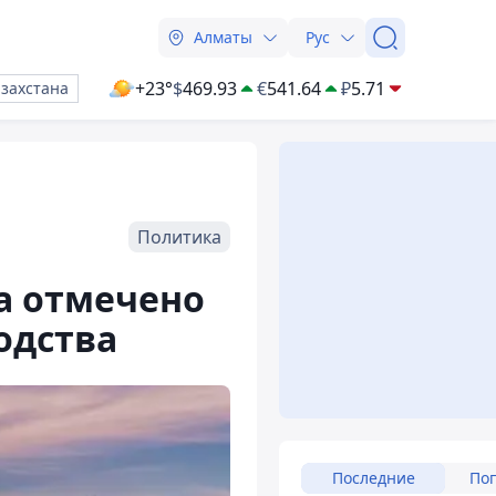
Алматы
Рус
+23°
$
469.93
€
541.64
₽
5.71
азахстана
Политика
ва отмечено
одства
Последние
По