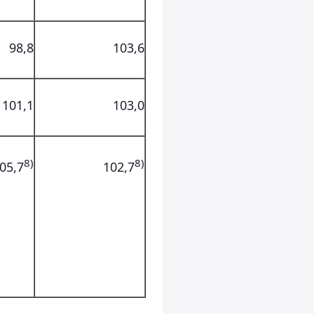
98,8
103,6
101,1
103,0
8)
8)
05,7
102,7