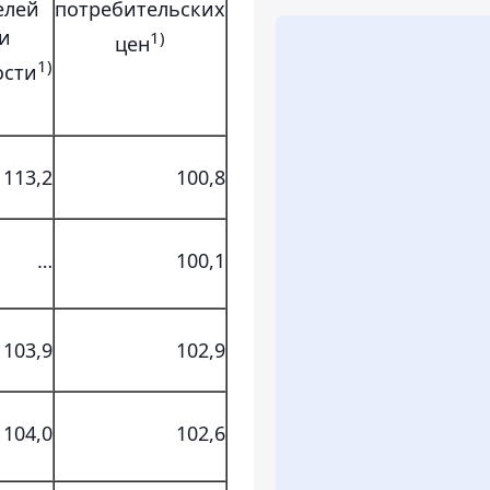
елей
потребительских
и
1)
цен
1)
сти
113,2
100,8
…
100,1
103,9
102,9
104,0
102,6