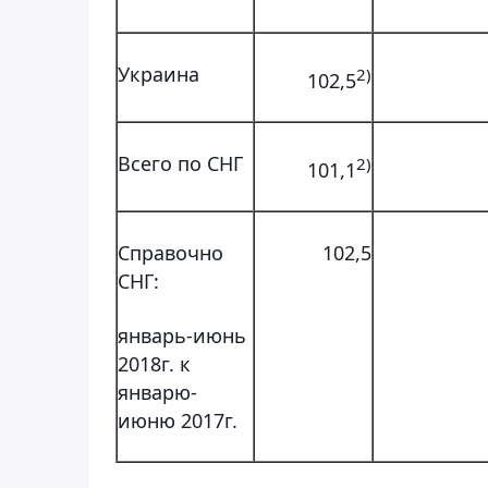
Украина
2)
102,5
Всего по СНГ
2)
101,1
Справочно
102,5
СНГ:
январь-июнь
2018г. к
январю-
июню 2017г.