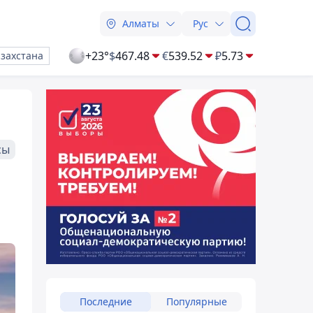
Алматы
Рус
+23°
$
467.48
€
539.52
₽
5.73
азахстана
сы
Последние
Популярные