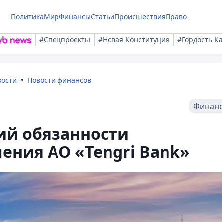
Политика
Мир
Финансы
Статьи
Происшествия
Право
#Спецпроекты
#Новая Конституция
#Гордость К
вости
Новости финансов
Финан
й обязанности
ения АО «Tengri Bank»