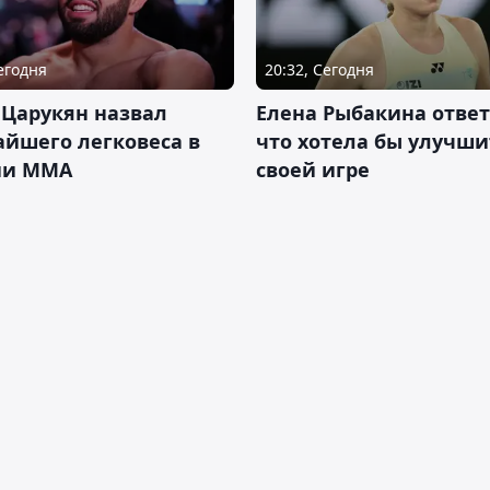
Сегодня
20:32, Сегодня
 Царукян назвал
Елена Рыбакина ответ
йшего легковеса в
что хотела бы улучши
ии ММА
своей игре