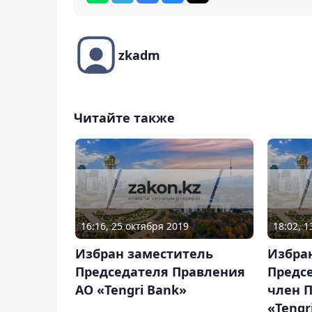
zkadm
Читайте также
16:16, 25 октября 2019
18:02, 
Избран заместитель
Избра
Председателя Правления
Предс
АО «Tengri Bank»
член 
«Tengr