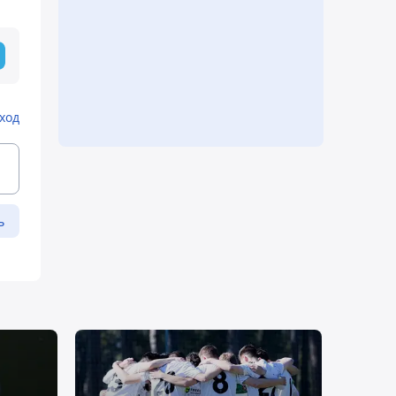
ход
ь