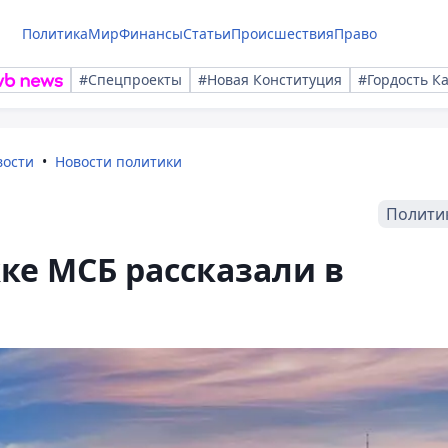
Политика
Мир
Финансы
Статьи
Происшествия
Право
#Спецпроекты
#Новая Конституция
#Гордость К
вости
Новости политики
Полити
ке МСБ рассказали в