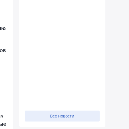
ию
тов
ов
Все новости
ные