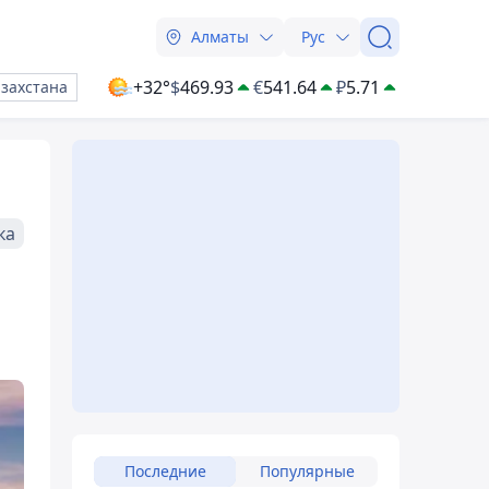
Алматы
Рус
+32°
$
469.93
€
541.64
₽
5.71
азахстана
ка
Последние
Популярные