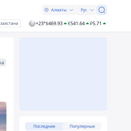
Алматы
Рус
+23°
$
469.93
€
541.64
₽
5.71
азахстана
ка
Последние
Популярные