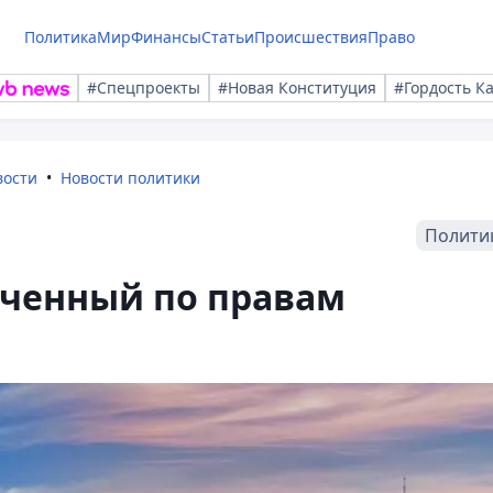
Политика
Мир
Финансы
Статьи
Происшествия
Право
#Спецпроекты
#Новая Конституция
#Гордость К
вости
Новости политики
Полити
ченный по правам