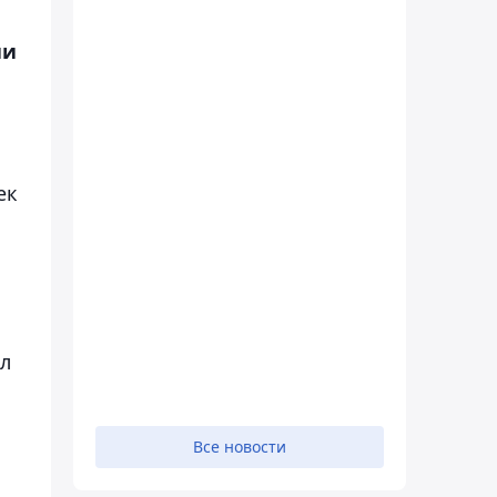
ии
ек
л
Все новости