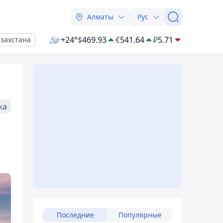
Алматы
Рус
+24°
$
469.93
€
541.64
₽
5.71
азахстана
ка
Последние
Популярные