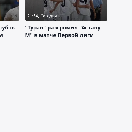
21:54, Сегодня
лубов
"Туран" разгромил "Астану
м
М" в матче Первой лиги