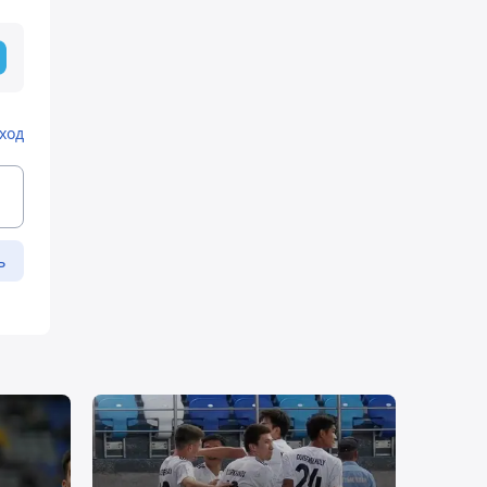
ход
ь