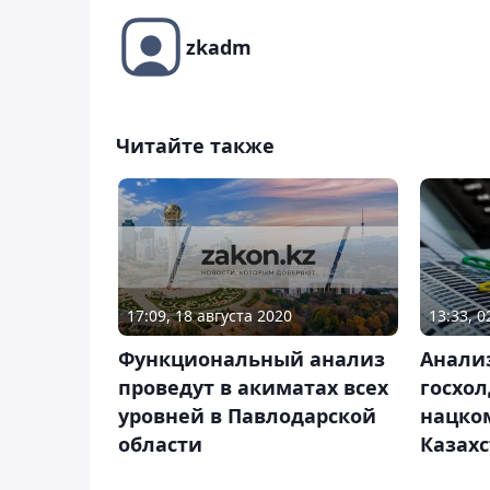
zkadm
Читайте также
17:09, 18 августа 2020
13:33, 
Функциональный анализ
Анали
проведут в акиматах всех
госхол
уровней в Павлодарской
нацко
области
Казах