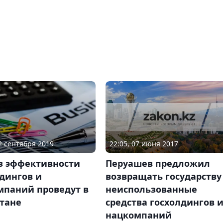
22:05, 07 июня 2017
02 сентября 2019
Перуашев предложил
з эффективности
возвращать государству
дингов и
неиспользованные
мпаний проведут в
средства госхолдингов 
стане
нацкомпаний