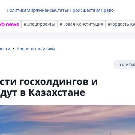
Политика
Мир
Финансы
Статьи
Происшествия
Право
#Спецпроекты
#Новая Конституция
#Гордость К
вости
Новости политики
Полити
сти госхолдингов и
ут в Казахстане