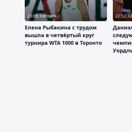
23:09, Сегодня
22:52, 
Елена Рыбакина с трудом
Даниэ
вышла в четвёртый круг
следую
турнира WTA 1000 в Торонто
чемпио
Уордл