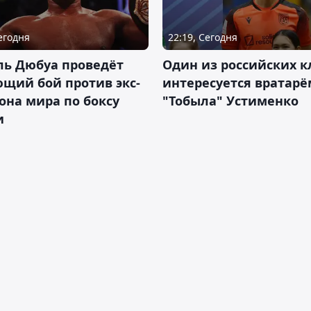
Сегодня
22:19, Сегодня
ль Дюбуа проведёт
Один из российских к
щий бой против экс-
интересуется вратарё
на мира по боксу
"Тобыла" Устименко
и