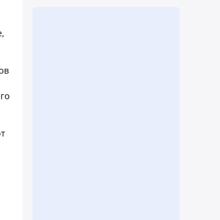
о
,
ов
его
от