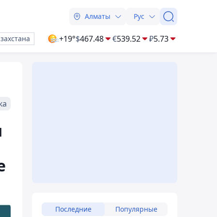
Алматы
Рус
+19°
$
467.48
€
539.52
₽
5.73
азахстана
ка
ы
е
Последние
Популярные