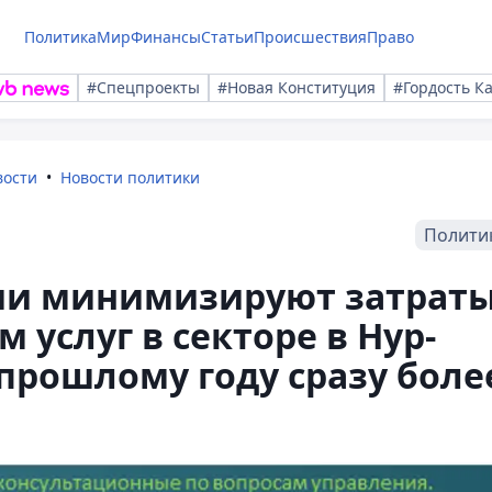
Политика
Мир
Финансы
Статьи
Происшествия
Право
#Спецпроекты
#Новая Конституция
#Гордость К
вости
Новости политики
Полити
ии минимизируют затрат
м услуг в секторе в Нур-
 прошлому году сразу боле