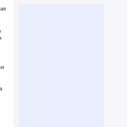
гая
а
и
ии
а