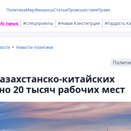
Политика
Мир
Финансы
Статьи
Происшествия
Право
#Спецпроекты
#Новая Конституция
#Гордость К
вости
Новости политики
Полити
казахстанско-китайских
но 20 тысяч рабочих мест