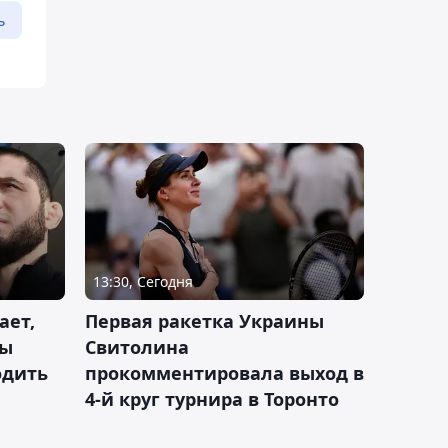
ь
13:30, Сегодня
ает,
Первая ракетка Украины
ды
Свитолина
одить
прокомментировала выход в
4-й круг турнира в Торонто