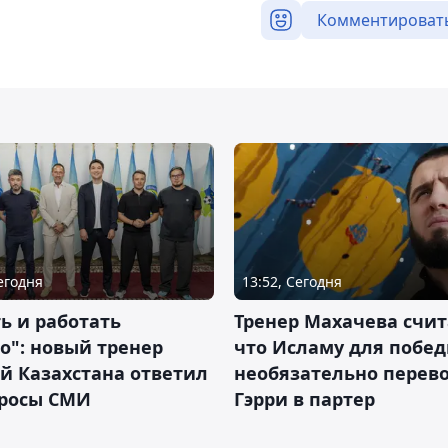
Комментироват
Сегодня
13:52, Сегодня
ь и работать
Тренер Махачева счит
о": новый тренер
что Исламу для побе
й Казахстана ответил
необязательно перев
просы СМИ
Гэрри в партер