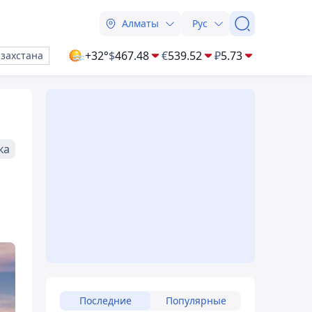
Алматы
Рус
+32°
$
467.48
€
539.52
₽
5.73
азахстана
ка
Последние
Популярные