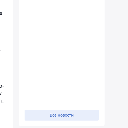
ю
-
о-
у
т.
Все новости