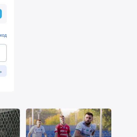
ход
ь