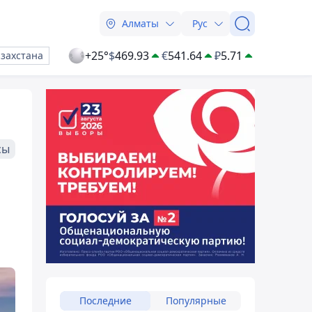
Алматы
Рус
+25°
$
469.93
€
541.64
₽
5.71
азахстана
сы
Последние
Популярные