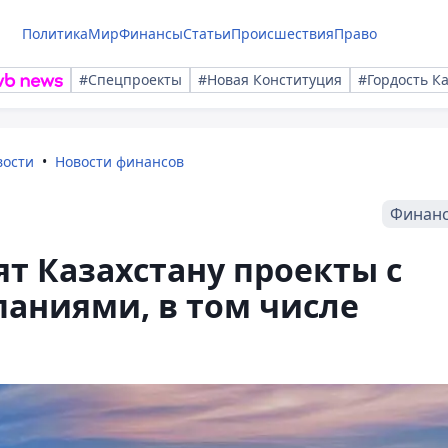
Политика
Мир
Финансы
Статьи
Происшествия
Право
#Спецпроекты
#Новая Конституция
#Гордость К
вости
Новости финансов
Финан
т Казахстану проекты с
аниями, в том числе