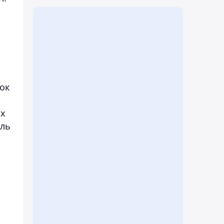
сок
их
ель