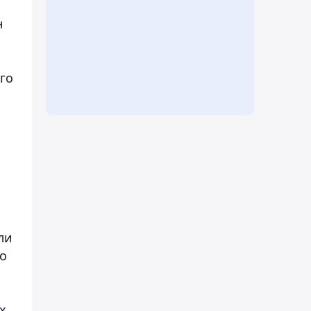
н
го
ли
до
х