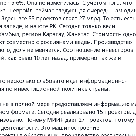
е - 5-6%. Она не изменилась. С учетом того, что
гиз Шевройл, сейчас следующая очередь. Там оди
Здесь все 55 проектов стоят 27 млрд. То есть есть
 западе, и на юге РК. Сегодня только вели
амбыл, регион Каратау, Жанатас. Стоимость одно
кт совместно с россиянами ведем. Производство
ого, доля не меняется. Соотношение инвесторов
 как было 10 лет назад, примерно так же и
что несколько слабовато идет информационно-
ия по инвестиционной политике страны.
мы не в полной мере предоставляем информацию и
ом формате. Сегодня реализовано 15 проектов, 
лизовано. Почему МИИР дает 27 проектов, потому
е деятельности. Это машиностроение,
роекты в области АПК, производство растительны