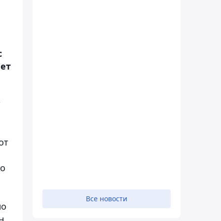
с
ает
т
от
го
Все новости
но
н.