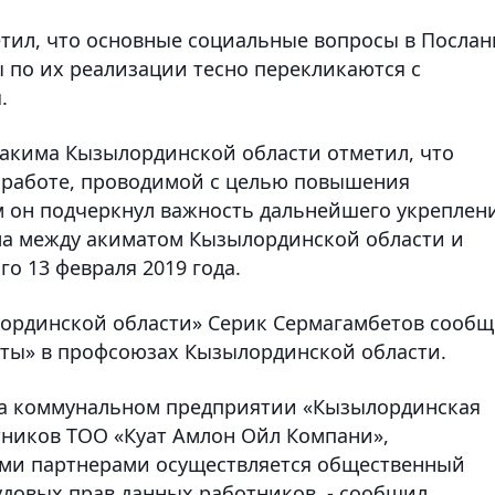
тил, что основные социальные вопросы в Посла
 по их реализации тесно перекликаются с
.
 акима Кызылординской области отметил, что
 работе, проводимой с целью повышения
м он подчеркнул важность дальнейшего укреплен
ма между акиматом Кызылординской области и
о 13 февраля 2019 года.
ординской области» Серик Сермагамбетов сооб
рты» в профсоюзах Кызылординской области.
 на коммунальном предприятии «Кызылординская
тников ТОО «Куат Амлон Ойл Компани»,
ми партнерами осуществляется общественный
довых прав данных работников, - сообщил