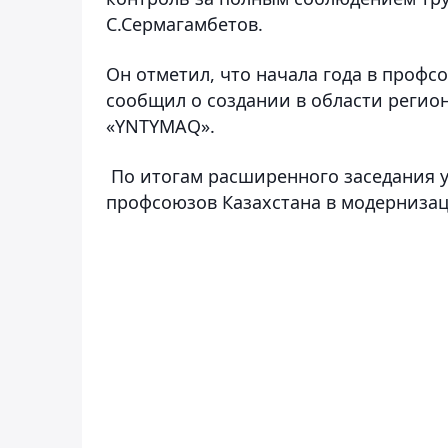
С.Сермагамбетов.
Он отметил, что начала года в профс
соо
бщил о создании в области регио
«YNTYMAQ».
По итогам расширенного заседания 
профсоюзов Казахстана в модерниза