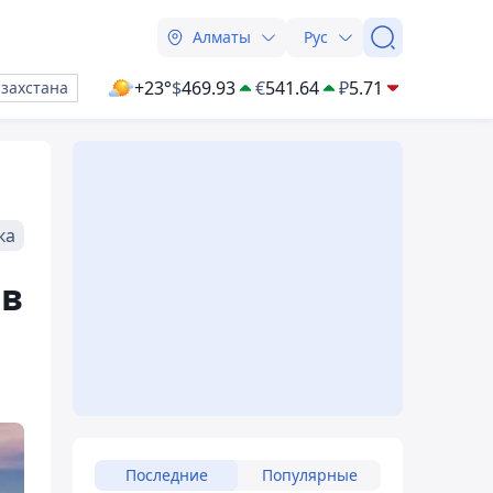
Алматы
Рус
+23°
$
469.93
€
541.64
₽
5.71
азахстана
ка
ов
Последние
Популярные