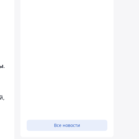
ды
.
й,
Все новости