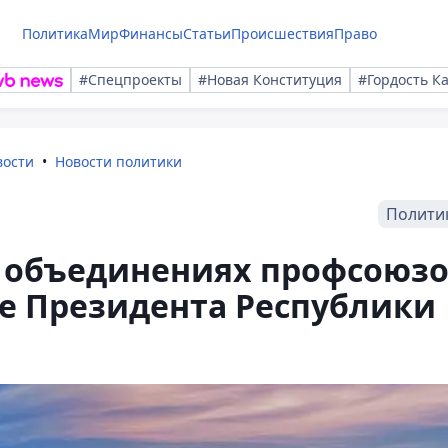
Политика
Мир
Финансы
Статьи
Происшествия
Право
#Спецпроекты
#Новая Конституция
#Гордость К
вости
Новости политики
Полити
 объединениях профсоюз
е Президента Республики