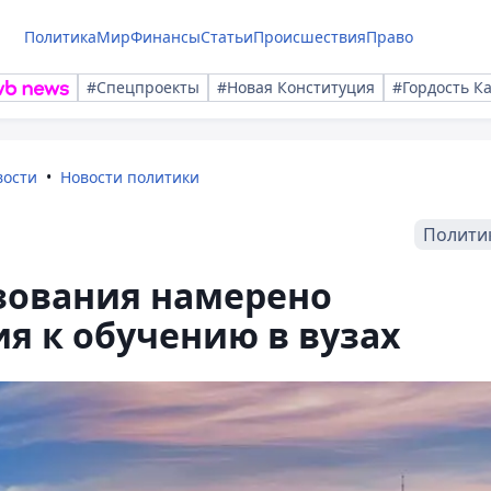
Политика
Мир
Финансы
Статьи
Происшествия
Право
#Спецпроекты
#Новая Конституция
#Гордость К
вости
Новости политики
Полити
зования намерено
я к обучению в вузах