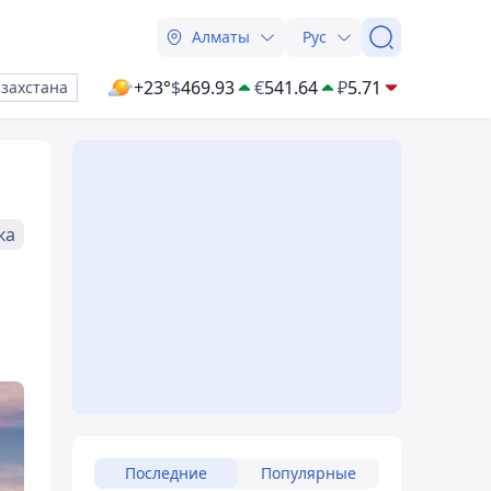
Алматы
Рус
+23°
$
469.93
€
541.64
₽
5.71
азахстана
ка
Последние
Популярные