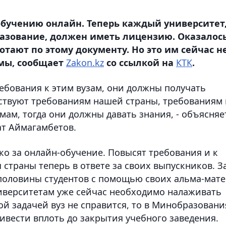
 обучению онлайн. Теперь каждый университет
зование, должен иметь лицензию. Оказалось
ботают по этому документу. Но это им сейчас н
мы, сообщает
Zakon.kz
со ссылкой на
КТК
.
бования к этим вузам, они должны получать
тствуют требованиям нашей страны, требованиям
ам, тогда они должны давать знания, - объясняе
ат Аймагамбетов.
ко за онлайн-обучение. Повысят требования и к
страны теперь в ответе за своих выпускников. З
половины студентов с помощью своих альма-мате
иверситетам уже сейчас необходимо налаживать
ой задачей вуз не справится, то в Минобразовани
ивести вплоть до закрытия учебного заведения.