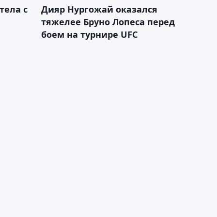
тела с
Дияр Нургожай оказался
тяжелее Бруно Лопеса перед
боем на турнире UFC