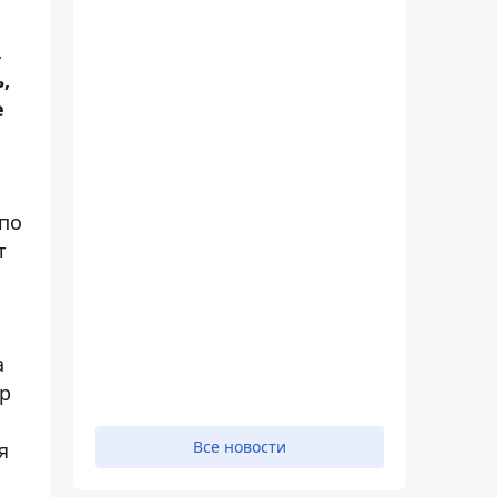
,
,
е
 по
т
а
р
Все новости
я