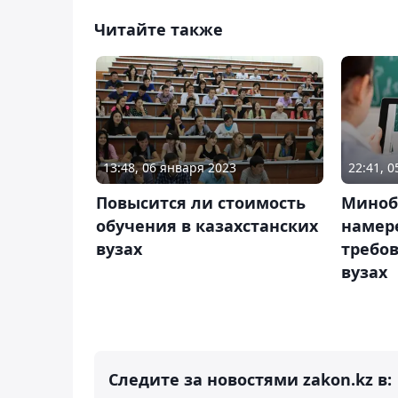
Читайте также
13:48, 06 января 2023
22:41, 
Повысится ли стоимость
Миноб
обучения в казахстанских
намер
вузах
требов
вузах
Следите за новостями zakon.kz в: