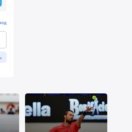
ход
ь