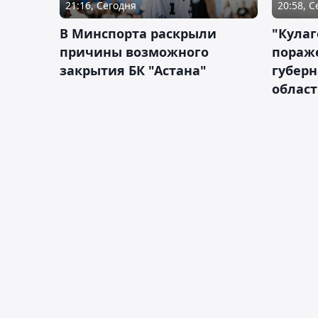
21:16, Сегодня
20:58, 
В Минспорта раскрыли
"Кулаг
причины возможного
пораж
закрытия БК "Астана"
губерн
облас