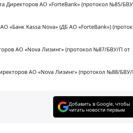
та Директоров АО «ForteBank» (протокол №85/БВУ
 АО «Банк Kassa Nova» (ДБ АО «ForteBank») (прото
торов АО «Nova Лизинг» (протокол №87/БВУ/П от
Директоров АО «Nova Лизинг» (протокол №88/БВУ
Добавить в Google, чтобы
читать новости первым