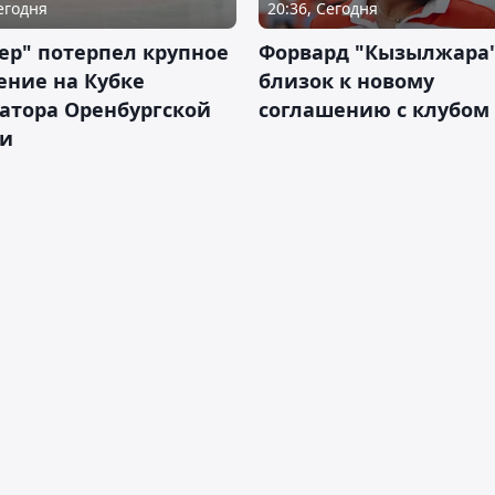
Сегодня
20:36, Сегодня
ер" потерпел крупное
Форвард "Кызылжара"
ение на Кубке
близок к новому
атора Оренбургской
соглашению с клубом
ти