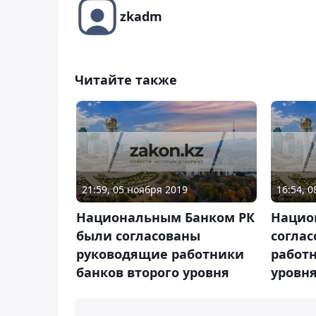
zkadm
Читайте также
21:59, 05 ноября 2019
16:54, 
Национальным Банком РК
Нацио
были согласованы
согла
руководящие работники
работн
банков второго уровня
уровн