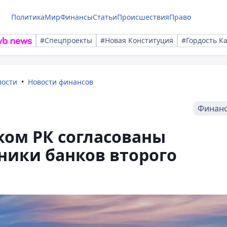
Политика
Мир
Финансы
Статьи
Происшествия
Право
#Спецпроекты
#Новая Конституция
#Гордость К
вости
Новости финансов
Финан
ом РК согласованы
ники банков второго