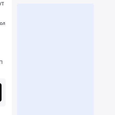
/Т
кол
/П