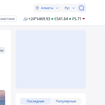
Алматы
Рус
+24°
$
469.93
€
541.64
₽
5.71
азахстана
сы
Последние
Популярные