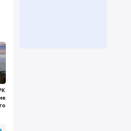
РК
ие
го