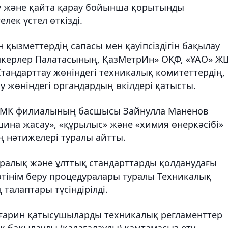
у және қайта қарау бойынша қорытынды
ек үстел өткізді.
 қызметтердің сапасы мен қауіпсіздігін бақылау
іпкерлер Палатасының, ҚазМетрИн» ОҚФ, «ҰАО» Ж
Стандарттау жөніндегі техникалық комитеттердің,
ау жөніндегі органдардың өкілдері қатысты.
РМК филиалының басшысы Зайнулла Маненов
ина жасау», «құрылыс» және «химия өнеркәсібі»
ң нәтижелері туралы айтты.
ралық және ұлттық стандарттарды қолданудағы
өтінім беру процедуралары туралы Техникалық
талаптары түсіндірілді.
зғарин қатысушыларды техникалық регламенттер
к бақылауды (қадағалауды) қамтамасыз ету