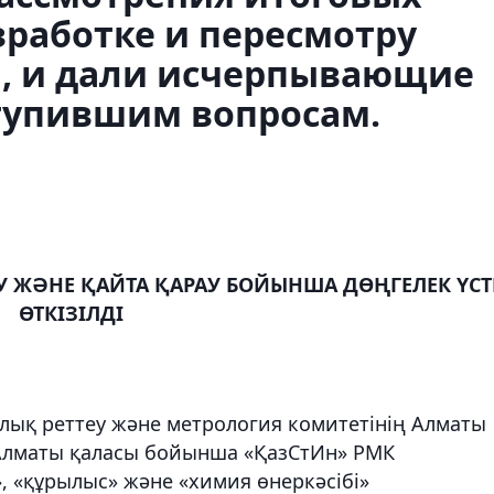
работке и пересмотру
ы, и дали исчерпывающие
ступившим вопросам.
У ЖӘНЕ ҚАЙТА ҚАРАУ БОЙЫНША ДӨҢГЕЛЕК ҮСТ
ӨТКІ
ЗІЛДІ
лық реттеу және метрология комитетінің Алматы
Алматы қаласы бойынша «ҚазСтИн» РМК
, «құрылыс» және «химия өнеркәсібі»