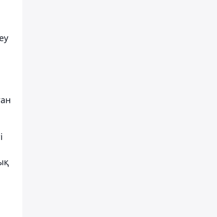
еу
ған
і
ық