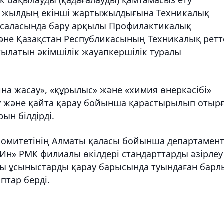
019 жылдың екінші жартыжылдығына Техникалық
у саласында бару арқылы Профилактикалық
және Қазақстан Республикасының Техникалық ретт
тылатын әкімшілік жауапкершілік туралы
на жасау», «құрылыс» және «химия өнеркәсібі»
у және қайта қарау бойынша қарастырылып отыр
ын білдірді.
комитетінің Алматы қаласы бойынша департамент
н» РМК филиалы өкілдері стандарттарды әзірлеу
ы ұсыныстарды қарау барысында туындаған барл
птар берді.