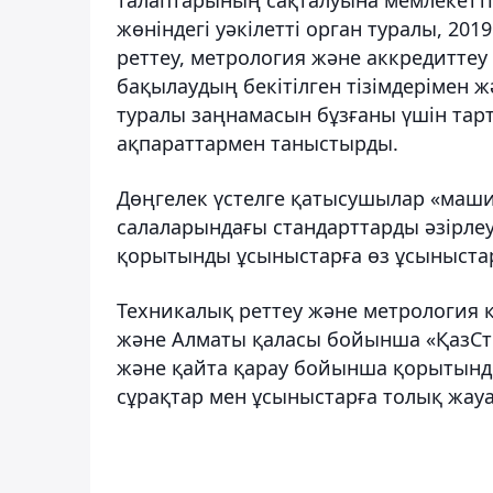
жөніндегі уәкілетті орган туралы, 2
реттеу, метрология және аккредитте
бақылаудың бекітілген тізімдерімен 
туралы заңнамасын бұзғаны үшін тар
ақпараттармен таныстырды.
Дөңгелек үстелге қатысушылар «маши
салаларындағы стандарттарды әзірле
қорытынды ұсыныстарға өз ұсыныстар
Техникалық реттеу және метрология 
және Алматы қаласы бойынша «ҚазСтИ
және қайта қарау бойынша қорытынд
сұрақтар мен ұсыныстарға толық жауа