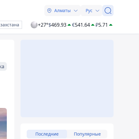
Алматы
Рус
+27°
$
469.93
€
541.64
₽
5.71
азахстана
ка
Последние
Популярные