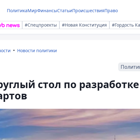
Политика
Мир
Финансы
Статьи
Происшествия
Право
#Спецпроекты
#Новая Конституция
#Гордость К
вости
Новости политики
Полити
углый стол по разработке
артов