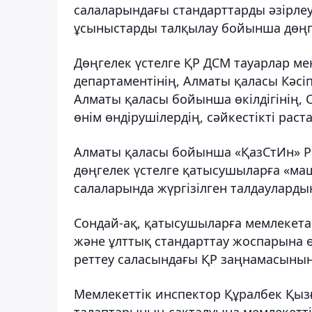
салаларындағы стандарттарды әзірле
ұсыныстарды талқылау бойынша дөңгел
Дөңгелек үстелге ҚР ДСМ тауарлар мен
департаментінің, Алматы қаласы Кәс
Алматы қаласы бойынша өкілдігінің, 
өнім өндірушілердің, сәйкестікті раст
Алматы қаласы бойынша «ҚазСтИн» 
дөңгелек үстелге қатысушыларға «маш
салаларында жүргізілген талдауларды
Сондай-ақ, қатысушыларға мемлекета
және ұлттық стандарттау жоспарына 
реттеу саласындағы ҚР заңнамасының 
Мемлекеттік инспектор Құралбек Қы
талаптарының сақталуына мемлекетті