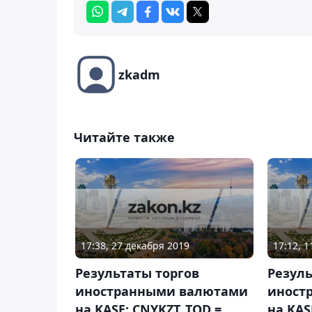
zkadm
Читайте также
17:38, 27 декабря 2019
17:12, 
Результаты торгов
Резуль
иностранными валютами
иност
на KASE: CNYKZT_TOD =
на KAS