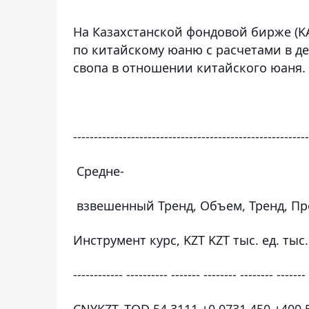
На Казахстанской фондовой бирже (KA
по китайскому юаню с расчетами в д
свопа в отношении китайского юаня.
---------------------------------------------------------
Средне-
взвешенный Тренд, Объем, Тренд, Пр
Инструмент курс, KZT KZT тыс. ед. тыс
------------ ---------- ------- -------- -------- -------
CNYKZT_TOD 54,3111 +0,0731 450 +400 5