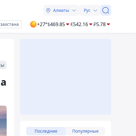
Алматы
Рус
+27°
$
469.85
€
542.16
₽
5.78
азахстана
сы
на
Последние
Популярные