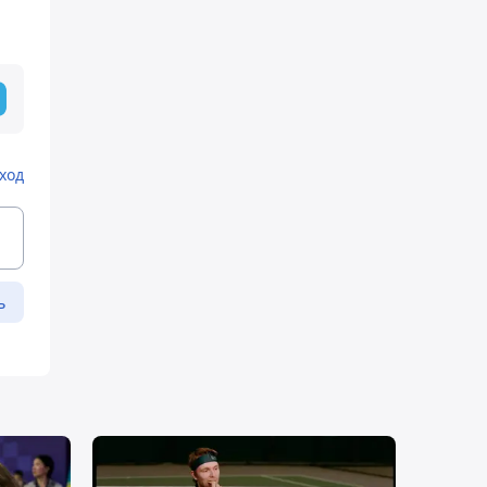
ход
ь