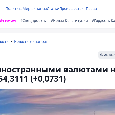
Политика
Мир
Финансы
Статьи
Происшествия
Право
#Спецпроекты
#Новая Конституция
#Гордость К
вости
Новости финансов
Финан
 иностранными валютами 
4,3111 (+0,0731)