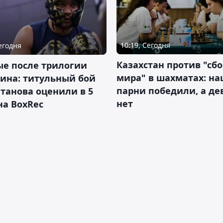
10:19, Сегодня
Сегодня
Казахстан против "сб
ые после трилогии
мира" в шахматах: н
ина: титульный бой
парни победили, а д
танова оценили в 5
нет
на BoxRec