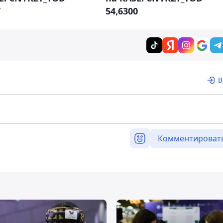
7
54,6300
В
Комментироват