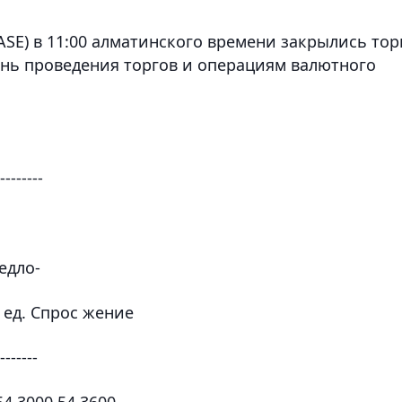
SE) в 11:00 алматинского времени закрылись тор
ень проведения торгов и операциям валютного
--------
едло-
. ед. Спрос жение
 -------
4,3000 54,3600