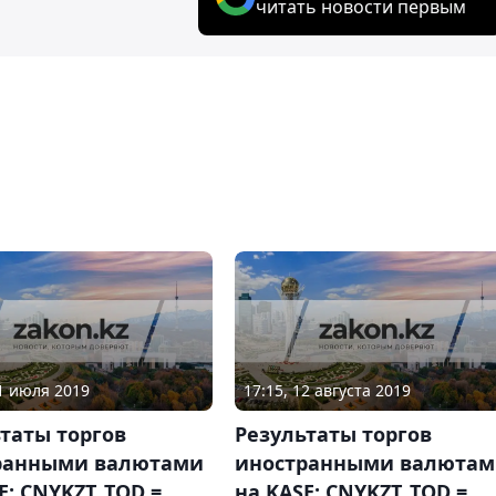
читать новости первым
11 июля 2019
17:15, 12 августа 2019
таты торгов
Результаты торгов
ранными валютами
иностранными валюта
E: CNYKZT_TOD =
на KASE: CNYKZT_TOD =