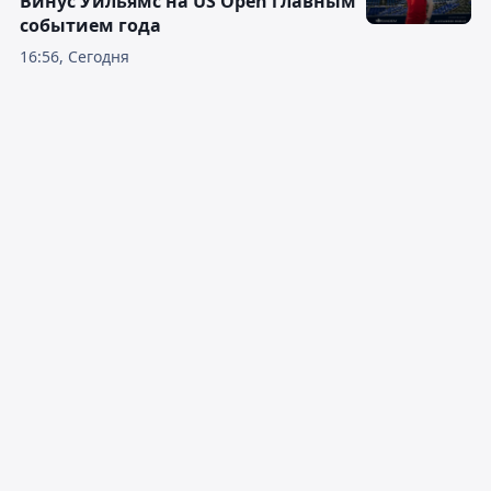
Винус Уильямс на US Open главным
событием года
16:56, Сегодня