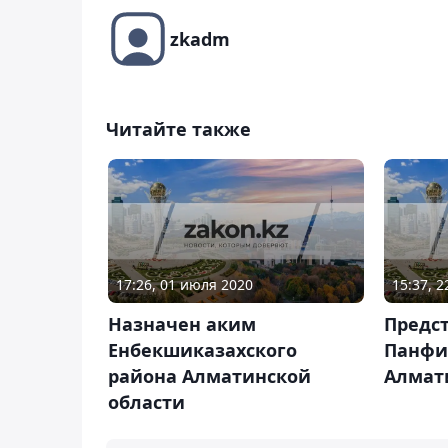
zkadm
Читайте также
17:26, 01 июля 2020
15:37, 
Назначен аким
Предс
Енбекшиказахского
Панфи
района Алматинской
Алмат
области