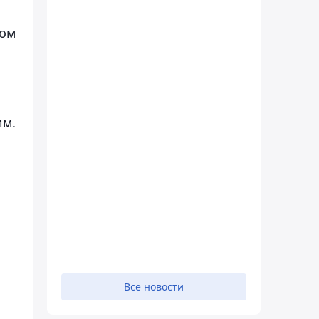
мом
им.
Все новости