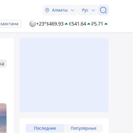
Алматы
Рус
+23°
$
469.93
€
541.64
₽
5.71
азахстана
ка
Последние
Популярные