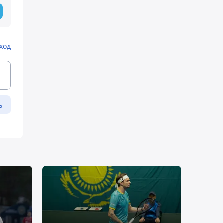
ход
ь