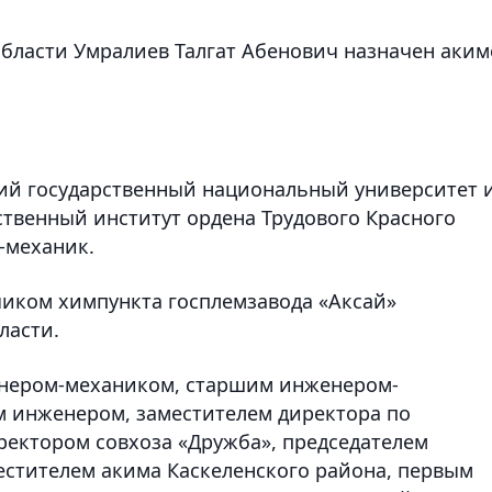
бласти Умралиев Талгат Абенович назначен аки
ский государственный национальный университет 
ственный институт ордена Трудового Красного
-механик.
чиком химпункта госплемзавода «Аксай»
ласти.
енером-механиком, старшим инженером-
м инженером, заместителем директора по
ректором совхоза «Дружба», председателем
естителем акима Каскеленского района, первым