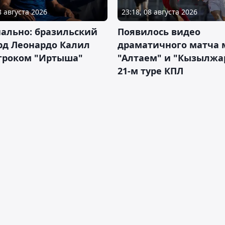
8 августа 2026
23:18, 08 августа 2026
ально: бразильский
Появилось видео
рд Леонардо Калил
драматичного матча
игроком "Иртыша"
"Алтаем" и "Кызылжа
21-м туре КПЛ