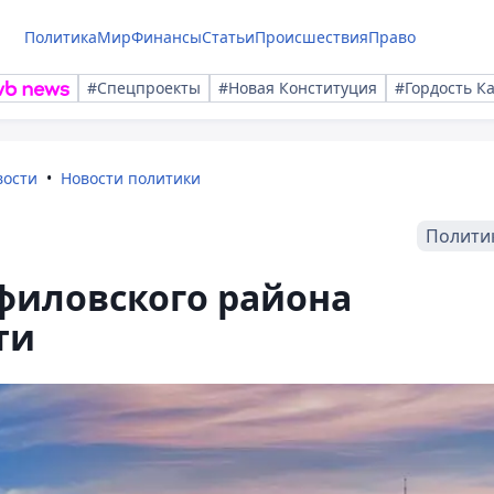
Политика
Мир
Финансы
Статьи
Происшествия
Право
#Спецпроекты
#Новая Конституция
#Гордость К
вости
Новости политики
Полити
филовского района
ти