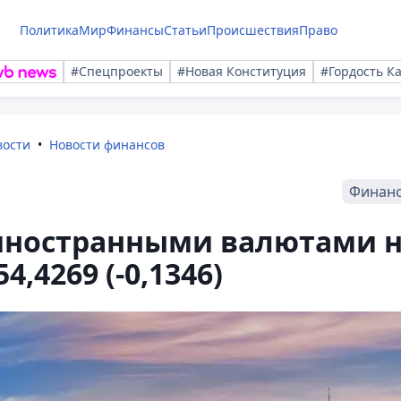
Политика
Мир
Финансы
Статьи
Происшествия
Право
#Спецпроекты
#Новая Конституция
#Гордость К
вости
Новости финансов
Финан
 иностранными валютами 
4,4269 (-0,1346)