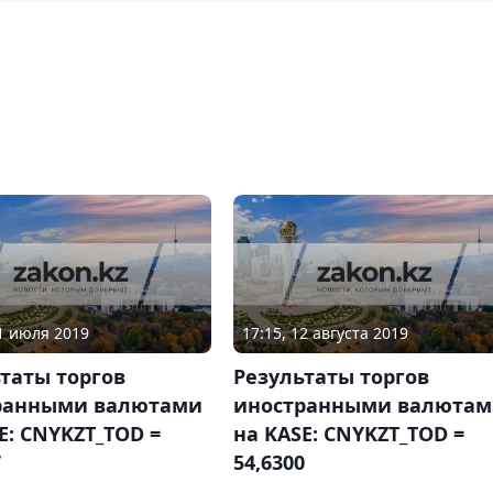
11 июля 2019
17:15, 12 августа 2019
таты торгов
Результаты торгов
ранными валютами
иностранными валюта
E: CNYKZT_TOD =
на KASE: CNYKZT_TOD =
7
54,6300