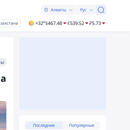
Алматы
Рус
+32°
$
467.48
€
539.52
₽
5.73
азахстана
сы
на
Последние
Популярные