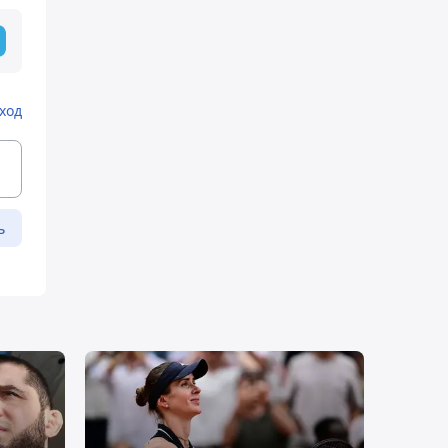
ход
ь