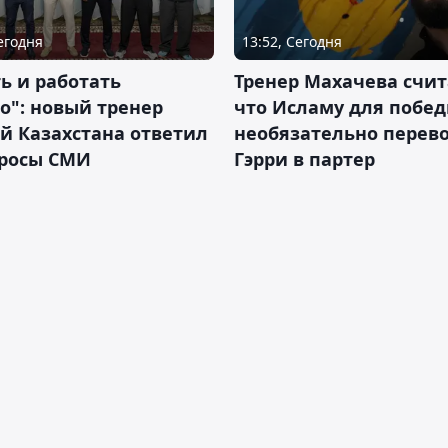
Сегодня
13:52, Сегодня
ь и работать
Тренер Махачева счит
о": новый тренер
что Исламу для побе
й Казахстана ответил
необязательно перев
просы СМИ
Гэрри в партер