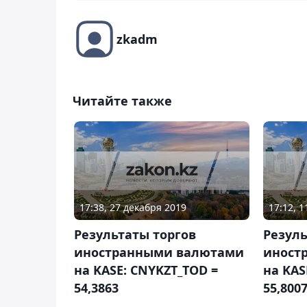
zkadm
Читайте также
17:38, 27 декабря 2019
17:12, 
Результаты торгов
Резуль
иностранными валютами
иност
на KASE: CNYKZT_TOD =
на KAS
54,3863
55,800