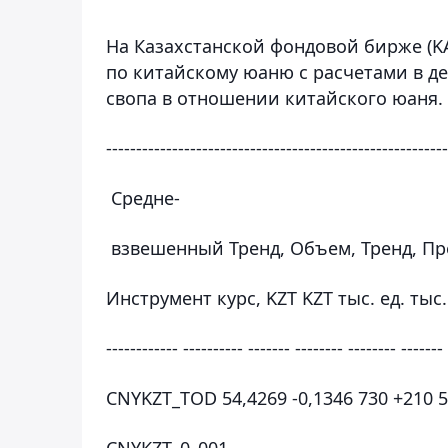
На Казахстанской фондовой бирже (KA
по китайскому юаню с расчетами в д
свопа в отношении китайского юаня.
---------------------------------------------------------
Средне-
взвешенный Тренд, Объем, Тренд, Пр
Инструмент курс, KZT KZT тыс. ед. тыс
------------ ---------- ------- -------- -------- -------
CNYKZT_TOD 54,4269 -0,1346 730 +210 5
CNYKZT_0_001 - - - - - -