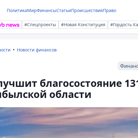
Политика
Мир
Финансы
Статьи
Происшествия
Право
#Спецпроекты
#Новая Конституция
#Гордость К
вости
Новости финансов
Финан
лучшит благосостояние 13
мбылской области