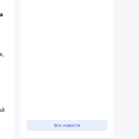
а
к,
ой
Все новости