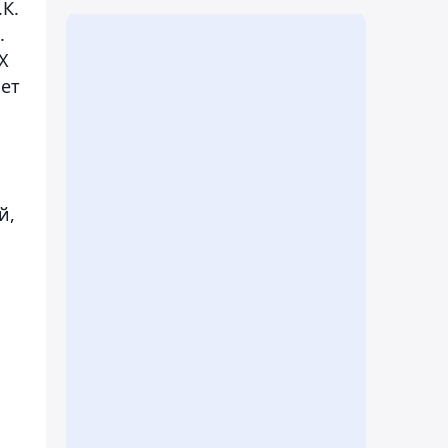
К.
.
Х
яет
й,