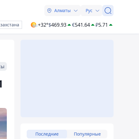
Алматы
Рус
+32°
$
469.93
€
541.64
₽
5.71
азахстана
сы
1
Последние
Популярные