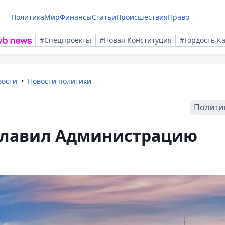
Политика
Мир
Финансы
Статьи
Происшествия
Право
#Спецпроекты
#Новая Конституция
#Гордость К
вости
Новости политики
Полити
главил Администрацию