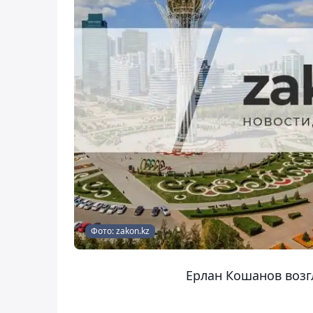
Фото: zakon.kz
Ерлан Кошанов воз