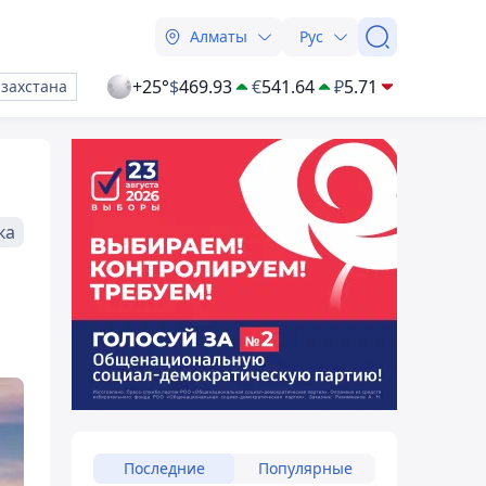
Алматы
Рус
+25°
$
469.93
€
541.64
₽
5.71
азахстана
ка
Последние
Популярные