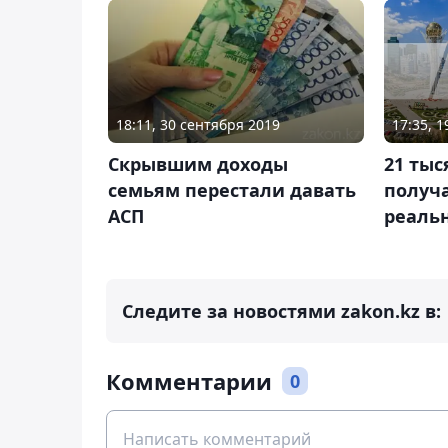
17:35, 1
18:11, 30 сентября 2019
21 тыс
Скрывшим доходы
получ
семьям перестали давать
реаль
АСП
Следите за новостями zakon.kz в:
Комментарии
0