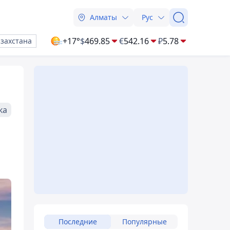
Алматы
Рус
+17°
$
469.85
€
542.16
₽
5.78
азахстана
ка
Последние
Популярные