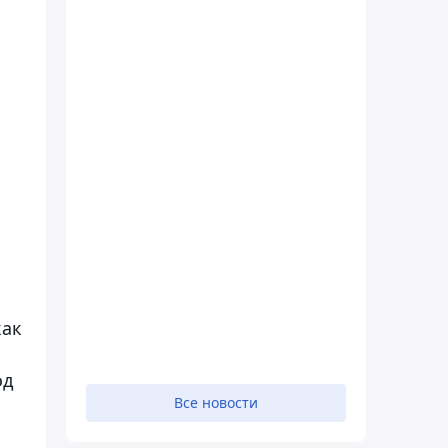
как
од
Все новости