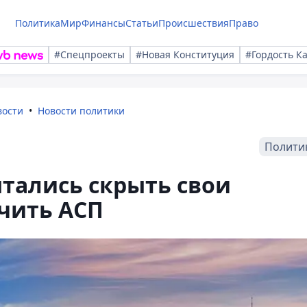
Политика
Мир
Финансы
Статьи
Происшествия
Право
#Спецпроекты
#Новая Конституция
#Гордость К
вости
Новости политики
Полити
ытались скрыть свои
чить АСП