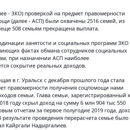
лее - ЗКО) проверкой на предмет правомерности
щи (далее - АСП) были охвачены 2516 семей, из
 еще 508 семьям прекращена выплата.
ординации занятости и социальных программ ЗКО
пиющих фактах обмана сотрудников социальных
вам, при назначении АСП наиболее
тся сокрытие реальных доходов.
щая в г. Уральск с декабря прошлого года стала
дмет правомерности получения соцпомощи нами
ходов семьи. Глава семьи, зарегистрированный 
8 году скрыл доход на сумму 6 млн 904 тыс 550
говым отчетам за первое полугодие 2019 года, дох
 В результате проведения перерасчета семье было
зал Кайргали Надыргалиев.