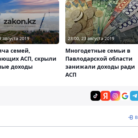
9 августа 2019
23:00, 23 августа 2019
яча семей,
Многодетные семьи в
ающих АСП, скрыли
Павлодарской области
ные доходы
занижали доходы ради
АСП
В