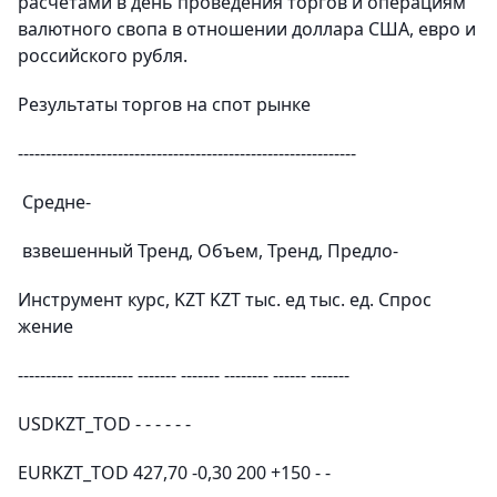
расчетами в день проведения торгов и операциям
валютного свопа в отношении доллара США, евро и
российского рубля.
Результаты торгов на спот рынке
-------------------------------------------------------------
Средне-
взвешенный Тренд, Объем, Тренд, Предло-
Инструмент курс, KZT KZT тыс. ед тыс. ед. Спрос
жение
---------- ---------- ------- ------- -------- ------ -------
USDKZT_TOD - - - - - -
EURKZT_TOD 427,70 -0,30 200 +150 - -