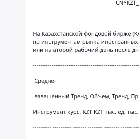
CNYKZT_T
На Казахстанской фондовой бирже (KA
по инструментам рынка иностранных
или на второй рабочий день после дн
---------------------------------------------------------
Средне-
взвешенный Тренд, Объем, Тренд, Пр
Инструмент курс, KZT KZT тыс. ед. тыс
---------- ---------- ------- -------- -------- ------ --