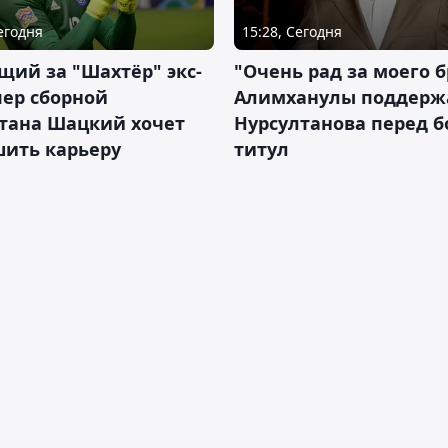
Сегодня
15:28, Сегодня
ий за "Шахтёр" экс-
"Очень рад за моего б
ер сборной
Алимханулы поддерж
стана Шацкий хочет
Нурсултанова перед б
шить карьеру
титул