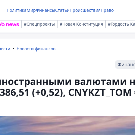
Политика
Мир
Финансы
Статьи
Происшествия
Право
#Спецпроекты
#Новая Конституция
#Гордость К
вости
Новости финансов
Финан
 иностранными валютами 
386,51 (+0,52), CNYKZT_TOM 