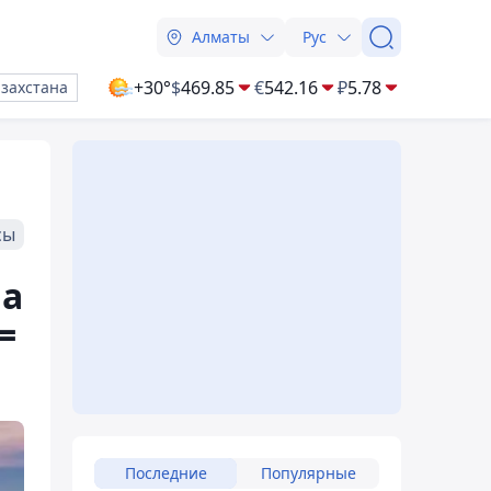
Алматы
Рус
+30°
$
469.85
€
542.16
₽
5.78
азахстана
сы
на
=
Последние
Популярные