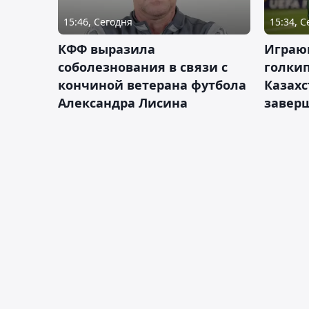
15:46, Сегодня
15:34, 
КФФ выразила
Играющ
соболезнования в связи с
голкип
кончиной ветерана футбола
Казах
Александра Лисина
завер