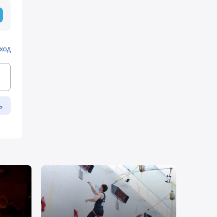
ход
ь