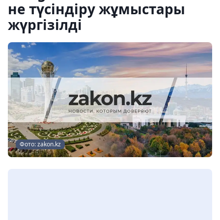
не түсіндіру жұмыстары
жүргізілді
Фото: zakon.kz