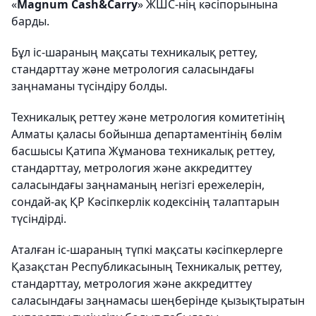
«
Magnum
Cash
&
Carry
» ЖШС-н
ің
кәсіпорынына
барды.
Бұл іс-шараның мақсаты техникалық реттеу,
стандарттау және метрология саласындағы
заңнаманы түсіндіру болды.
Техникалық реттеу және метрология комитетінің
Алматы қаласы бойынша департаментінің бөлім
басшысы Қатипа Жұманова техникалық реттеу,
стандарттау, метрология және аккредиттеу
саласындағы заңнаманың негізгі ережелерін,
сондай-ақ ҚР Кәсіпкерлік кодексінің талаптарын
түсіндірді.
Аталған іс-шараның түпкі мақсаты кәсіпкерлерге
Қазақстан Республикасының Техникалық реттеу,
стандарттау, метрология және аккредиттеу
саласындағы заңнамасы шеңберінде қызықтыратын