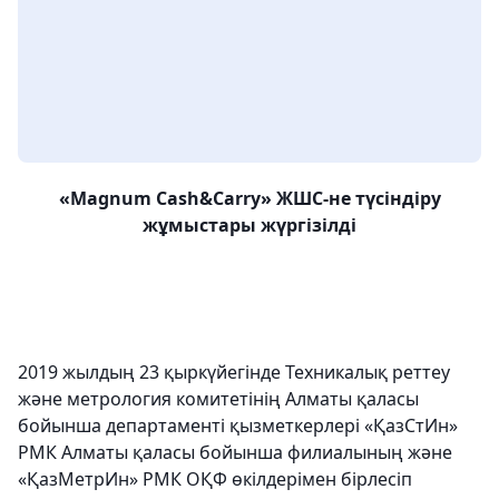
«
Magnum Cash
&
Carry
» ЖШС-не түсіндіру
жұмыстары жүргізілді
2019 жылдың 23 қыркүйегінде Техникалық реттеу
және метрология комитетінің Алматы қаласы
бойынша департаменті қызметкерлері «ҚазСтИн»
РМК Алматы қаласы бойынша филиалының және
«ҚазМетрИн» РМК ОҚФ өкілдерімен бірлесіп