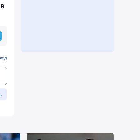
ой
ход
ь