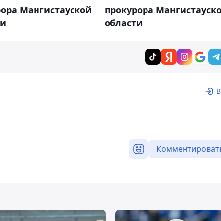
прокурора Мангистауск
рора Мангистауской
области
ти
В
Комментироват