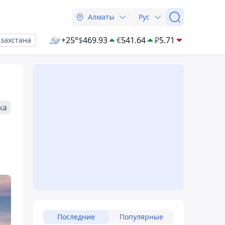
Алматы
Рус
+25°
$
469.93
€
541.64
₽
5.71
азахстана
ка
Последние
Популярные