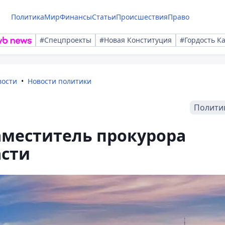
Политика
Мир
Финансы
Статьи
Происшествия
Право
#Спецпроекты
#Новая Конституция
#Гордость К
вости
Новости политики
Полити
аместитель прокурора
асти