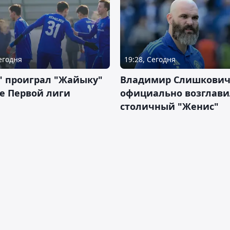
Сегодня
19:28, Сегодня
" проиграл "Жайыку"
Владимир Слишкови
е Первой лиги
официально возглави
столичный "Женис"