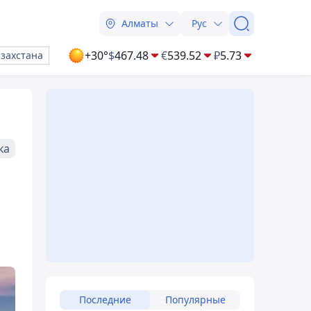
Алматы
Рус
+30°
$
467.48
€
539.52
₽
5.73
азахстана
ка
Последние
Популярные