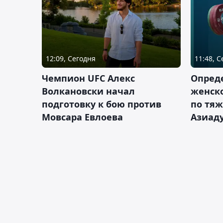
12:09, Сегодня
11:48, 
Чемпион UFC Алекс
Опреде
Волкановски начал
женско
подготовку к бою против
по тяж
Мовсара Евлоева
Азиад