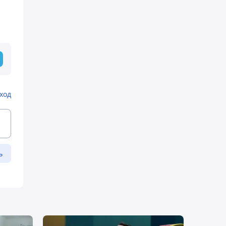
ход
ь