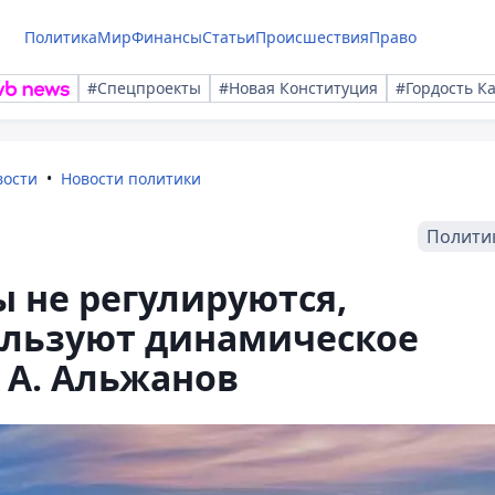
Политика
Мир
Финансы
Статьи
Происшествия
Право
#Спецпроекты
#Новая Конституция
#Гордость К
вости
Новости политики
Полити
 не регулируются,
льзуют динамическое
 А. Альжанов