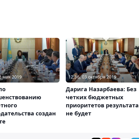
2 мая 2019
12:36, 03 октября 2019
по
Дарига Назарбаева: Без
шенствованию
четких бюджетных
тного
приоритетов результата
дательства создан
не будет
те