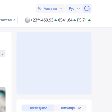
Алматы
Рус
+23°
$
469.93
€
541.64
₽
5.71
азахстана
сы
Последние
Популярные