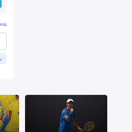
ход
ь