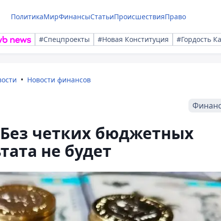
Политика
Мир
Финансы
Статьи
Происшествия
Право
#Спецпроекты
#Новая Конституция
#Гордость К
вости
Новости финансов
Финан
 Без четких бюджетных
тата не будет