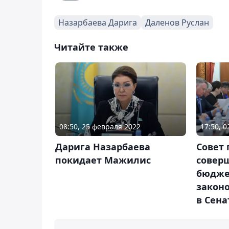
Назарбаева Дарига
Даленов Руслан
Читайте также
08:50, 25 февраля 2022
17:50, 0
Дарига Назарбаева
Совет 
покидает Мажилис
совер
бюдже
законо
в Сена