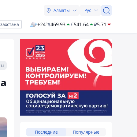
Алматы
Рус
+24°
$
469.93
€
541.64
₽
5.71
азахстана
сы
на
Последние
Популярные