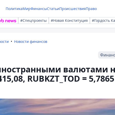
Политика
Мир
Финансы
Статьи
Происшествия
Право
#Спецпроекты
#Новая Конституция
#Гордость К
вости
Новости финансов
Финан
 иностранными валютами 
415,08, RUBKZT_TOD = 5,7865