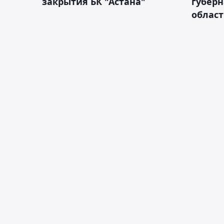
закрытия БК "Астана"
губерн
облас