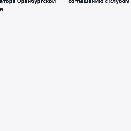
атора Оренбургской
соглашению с клубом
ти