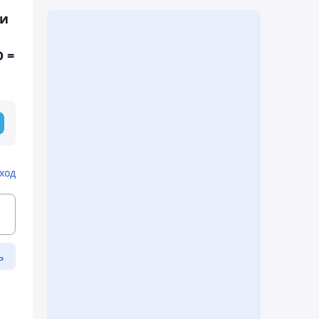
ми
D =
ход
ь