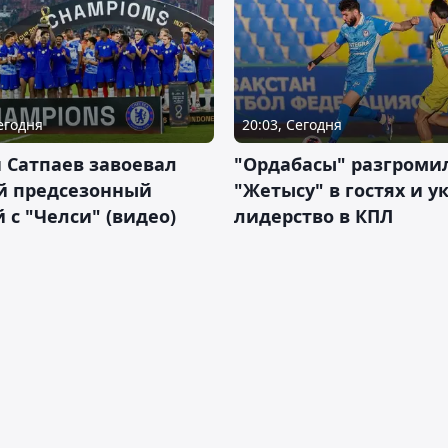
Сегодня
20:03, Сегодня
 Сатпаев завоевал
"Ордабасы" разгроми
й предсезонный
"Жетысу" в гостях и у
 с "Челси" (видео)
лидерство в КПЛ