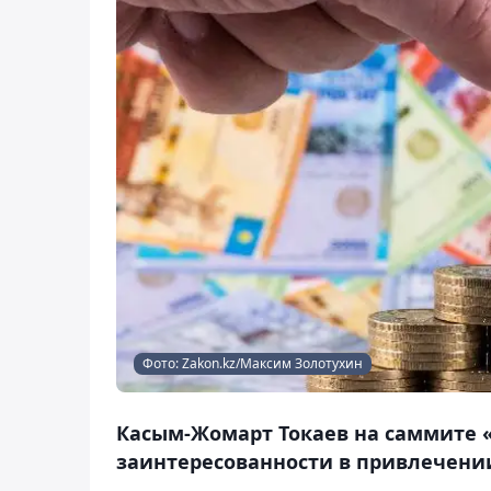
Фото: Zakon.kz/Максим Золотухин
Касым-Жомарт Токаев на саммите «
заинтересованности в привлечении