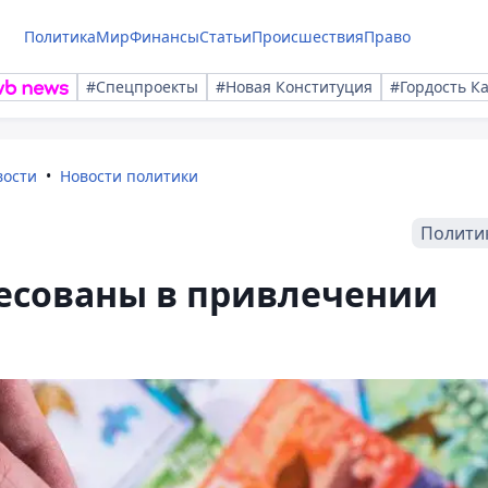
Политика
Мир
Финансы
Статьи
Происшествия
Право
#Спецпроекты
#Новая Конституция
#Гордость К
вости
Новости политики
Полити
ресованы в привлечении