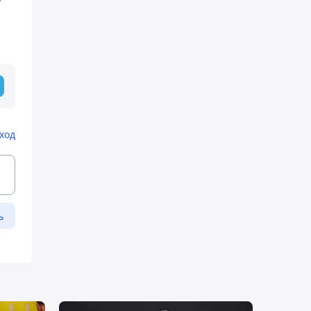
т
ход
ь