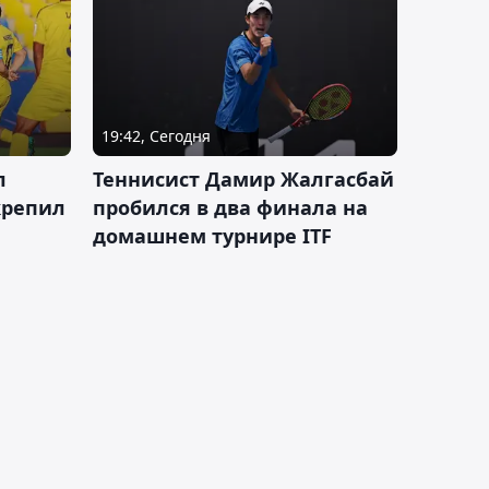
19:42, Сегодня
л
Теннисист Дамир Жалгасбай
крепил
пробился в два финала на
домашнем турнире ITF