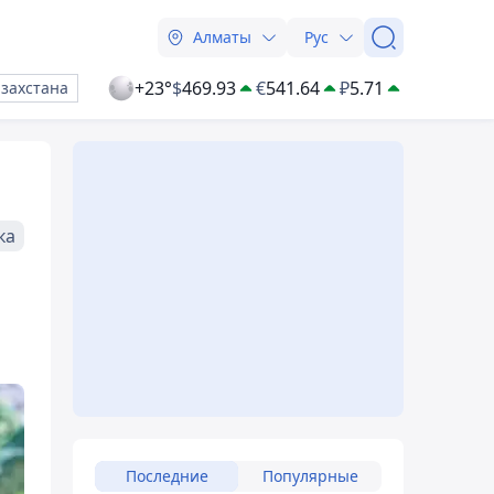
Алматы
Рус
+23°
$
469.93
€
541.64
₽
5.71
азахстана
ка
Последние
Популярные