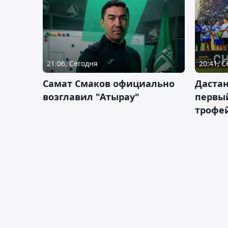
21:06, Сегодня
20:41, 
Самат Смаков официально
Дастан
возглавил "Атырау"
первы
трофей