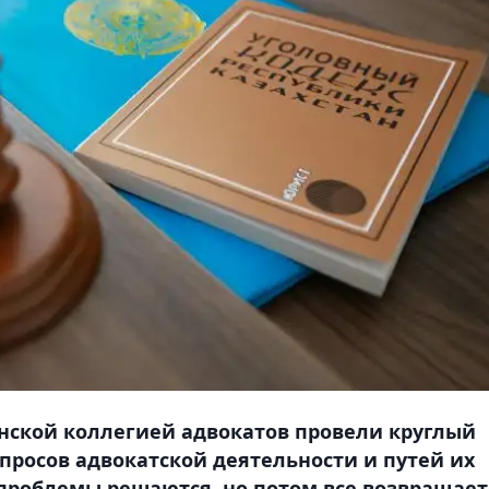
нской коллегией адвокатов провели круглый
просов адвокатской деятельности и путей их
проблемы решаются, но потом все возвращает