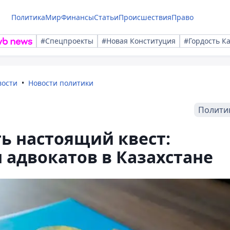
Политика
Мир
Финансы
Статьи
Происшествия
Право
#Спецпроекты
#Новая Конституция
#Гордость К
вости
Новости политики
Полити
ь настоящий квест:
адвокатов в Казахстане