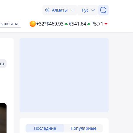
Алматы
Рус
+32°
$
469.93
€
541.64
₽
5.71
азахстана
ка
Последние
Популярные