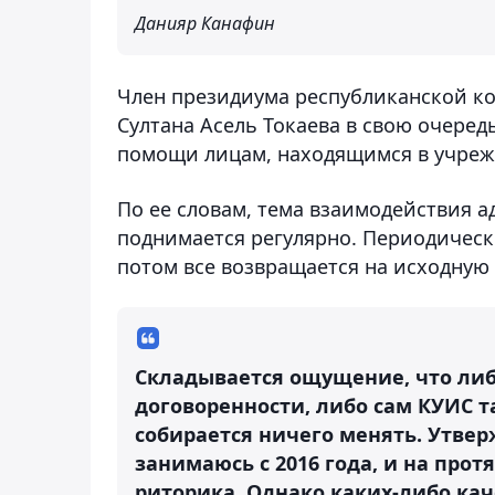
Данияр Канафин
Член президиума республиканской кол
Султана Асель Токаева в свою очере
помощи лицам, находящимся в учреж
По ее словам, тема взаимодействия 
поднимается регулярно. Периодическ
потом все возвращается на исходную
Складывается ощущение, что либ
договоренности, либо сам КУИС 
собирается ничего менять. Утве
занимаюсь с 2016 года, и на прот
риторика. Однако каких-либо ка