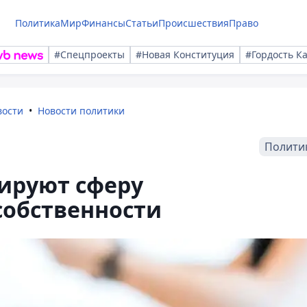
Политика
Мир
Финансы
Статьи
Происшествия
Право
#Спецпроекты
#Новая Конституция
#Гордость К
вости
Новости политики
Полити
лируют сферу
собственности