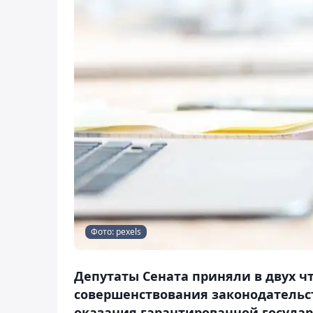
Фото: pexels
Депутаты Сената приняли в двух ч
совершенствования законодательст
оказания гарантированной госуда