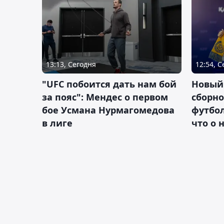
13:13, Сегодня
12:54, 
"UFC побоится дать нам бой
Новый
за пояс": Мендес о первом
сборно
бое Усмана Нурмагомедова
футбол
в лиге
что о 