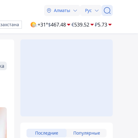
Алматы
Рус
+31°
$
467.48
€
539.52
₽
5.73
азахстана
ка
Последние
Популярные