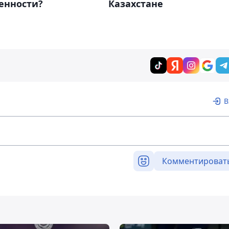
енности?
Казахстане
В
Комментироват