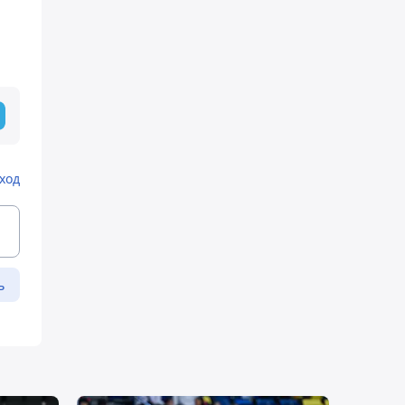
ход
ь