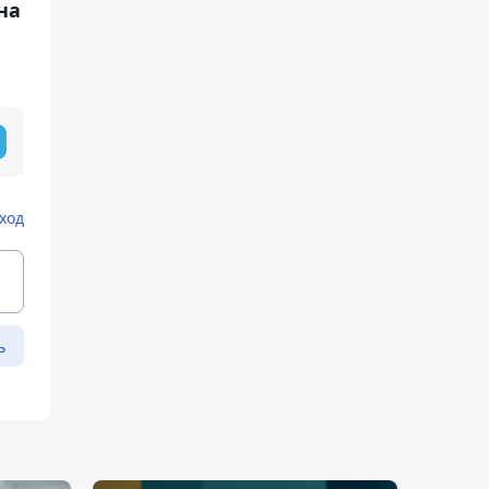
на
ход
ь