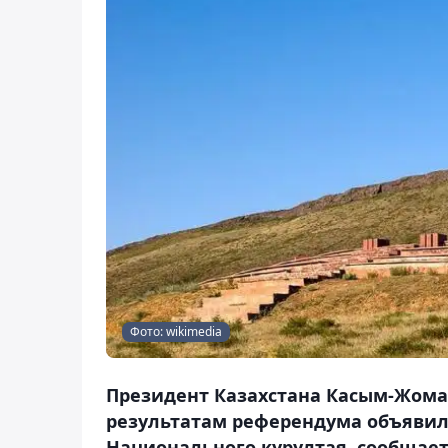
Фото: wikimedia
Президент Казахстана Касым-Жомар
результатам референдума объявил,
Национального курултая, сообщает 