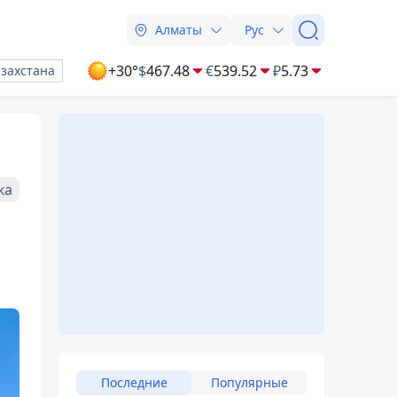
Алматы
Рус
+30°
$
467.48
€
539.52
₽
5.73
азахстана
ка
Последние
Популярные