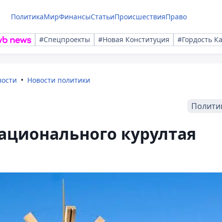
Политика
Мир
Финансы
Статьи
Происшествия
Право
#Спецпроекты
#Новая Конституция
#Гордость К
вости
Новости политики
Полити
ационального курултая