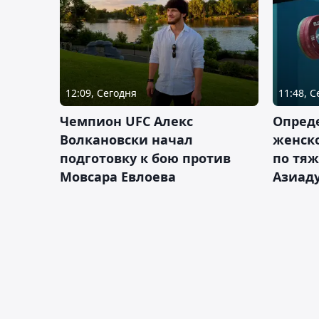
12:09, Сегодня
11:48, 
Чемпион UFC Алекс
Опреде
Волкановски начал
женско
подготовку к бою против
по тяж
Мовсара Евлоева
Азиад