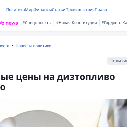
Политика
Мир
Финансы
Статьи
Происшествия
Право
#Спецпроекты
#Новая Конституция
#Гордость К
вости
Новости политики
Полити
ые цены на дизтопливо
го