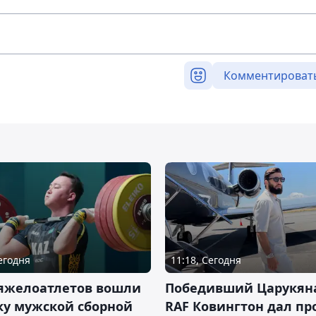
Комментироват
Сегодня
11:18, Сегодня
тяжелоатлетов вошли
Победивший Царукян
ку мужской сборной
RAF Ковингтон дал пр