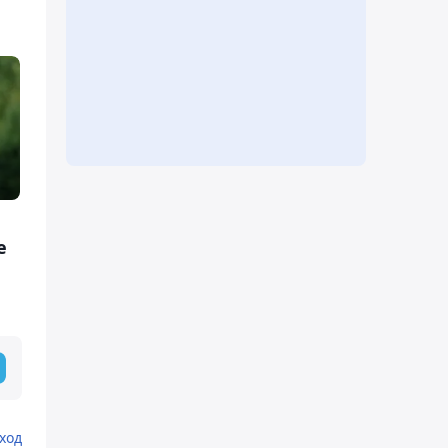
е
ход