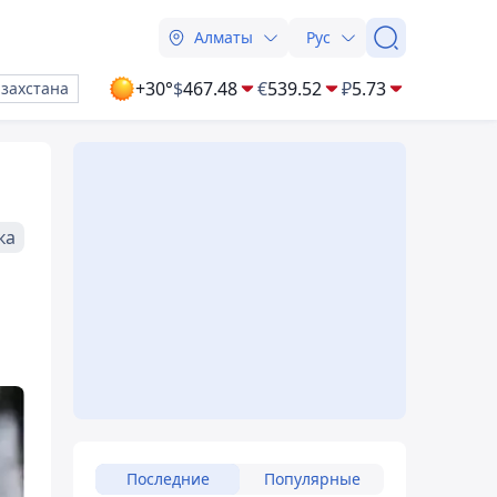
Алматы
Рус
+30°
$
467.48
€
539.52
₽
5.73
азахстана
ка
Последние
Популярные