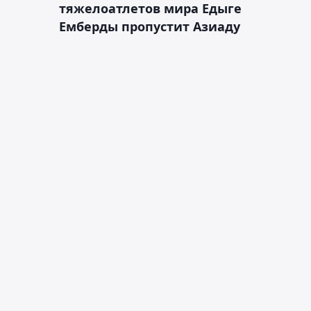
тяжелоатлетов мира Едыге
Емберды пропустит Азиаду