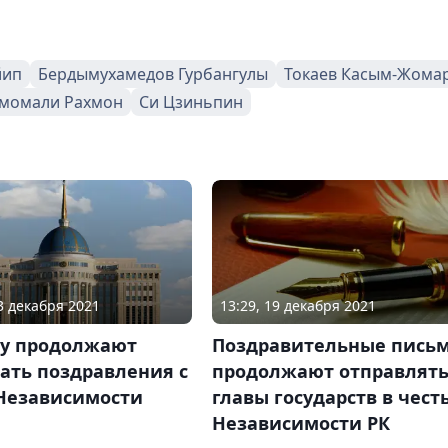
йип
Бердымухамедов Гурбангулы
Токаев Касым-Жома
момали Рахмон
Си Цзиньпин
23 декабря 2021
13:29, 19 декабря 2021
ву продолжают
Поздравительные пись
ать поздравления с
продолжают отправлят
Независимости
главы государств в чест
Независимости РК