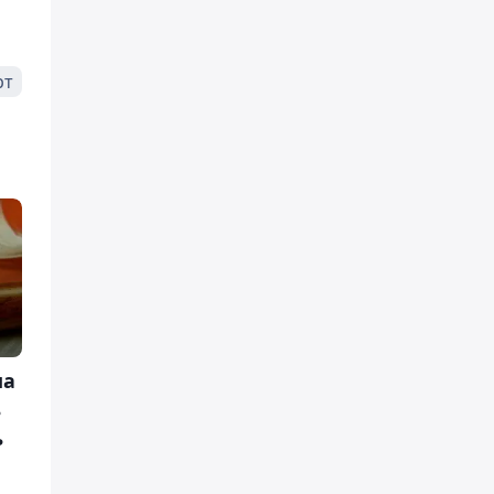
рт
ма
ь
ь