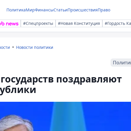
Политика
Мир
Финансы
Статьи
Происшествия
Право
#Спецпроекты
#Новая Конституция
#Гордость К
вости
Новости политики
Полити
государств поздравляют
публики