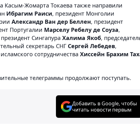
та Касым-Жомарта Токаева также направили
ан
Ибрагим Раиси
, президент Монголии
трии
Александр Ван дер Беллен
, президент
дент Португалии
Марселу Ребелу де Соуза
,
, президент Сингапура
Халима Якоб
, председател
ительный секретарь СНГ
Сергей Лебедев
,
 исламского сотрудничества
Хиссейн Брахим Тах
авительные телеграммы продолжают поступать.
Добавить в Google, чтобы
читать новости первым