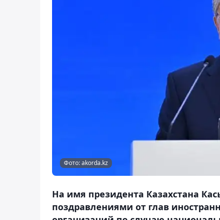
Фото: akorda.kz
На имя президента Казахстана Ка
поздравлениями от глав иностран
организаций по случаю национальн