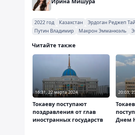
Ирина Мишура
2022 год
Казахстан
Эрдоган Реджеп Та
Путин Владимир
Макрон Эмманюэль
Э
Читайте также
16:31, 22 марта 2024
20:03, 
Токаеву поступают
Токае
поздравления от глав
поступ
иностранных государств
Днем 