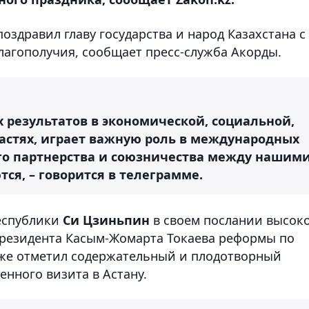
оздравил главу государства и народ Казахстана с
лагополучия, сообщает пресс-служба Акорды.
 результатов в экономической, социальной,
ластях, играет важную роль в международных
го партнерства и союзничества между нашим
ся, – говорится в телеграмме.
еспублики
Си Цзиньпин
в своем послании высок
резидента Касым-Жомарта Токаева реформы по
кже отметил содержательный и плодотворный
енного визита в Астану.