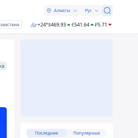
Алматы
Рус
+24°
$
469.93
€
541.64
₽
5.71
азахстана
ка
Последние
Популярные