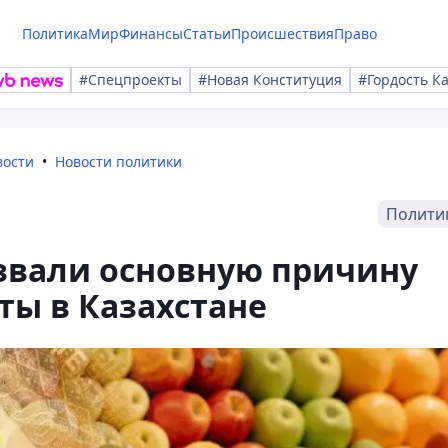
Политика
Мир
Финансы
Статьи
Происшествия
Право
#Спецпроекты
#Новая Конституция
#Гордость К
вости
Новости политики
Полити
звали основную причину
ты в Казахстане