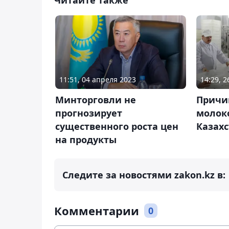
11:51, 04 апреля 2023
14:29, 
Минторговли не
Причи
прогнозирует
молок
существенного роста цен
Казах
на продукты
Следите за новостями zakon.kz в:
Комментарии
0