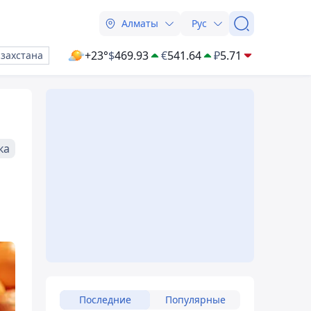
Алматы
Рус
+23°
$
469.93
€
541.64
₽
5.71
азахстана
ка
Последние
Популярные