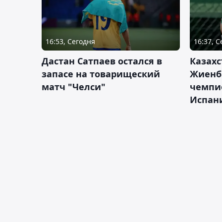
16:53, Сегодня
16:37, 
Дастан Сатпаев остался в
Казахс
запасе на товарищеский
Жиенб
матч "Челси"
чемпи
Испан