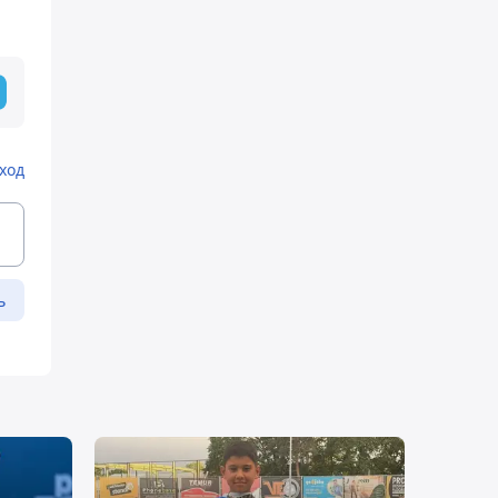
ход
ь