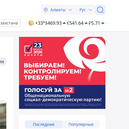
Алматы
Рус
+33°
$
469.93
€
541.64
₽
5.71
азахстана
ия
Последние
Популярные