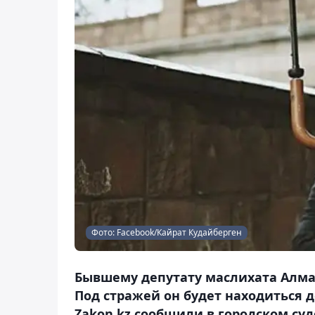
Фото: Facebook/Кайрат Кудайберген
Бывшему депутату маслихата Алмат
Под стражей он будет находиться д
Zakon.kz сообщили в городском суд