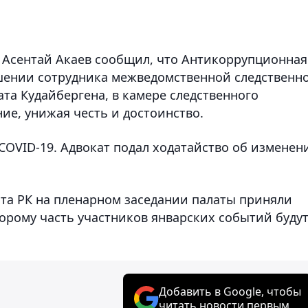
а Асентай Акаев сообщил, что Антикоррупционная
ошении сотрудника межведомственной следственно
та Кудайбергена, в камере следственного
ние, унижая честь и достоинство.
COVID-19. Адвокат подал ходатайство об изменен
нта РК на пленарном заседании палаты приняли
торому часть участников январских событий буду
Добавить в Google, чтобы
читать новости первым