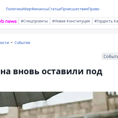
Политика
Мир
Финансы
Статьи
Происшествия
Право
#Спецпроекты
#Новая Конституция
#Гордость К
вости
События
Событ
на вновь оставили под