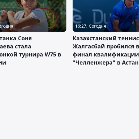
Сегодня
16:27, Сегодня
танка Соня
Казахстанский теннис
аева стала
Жалгасбай пробился 
онкой турнира W75 в
финал квалификации
ии
"Челленжера" в Астан