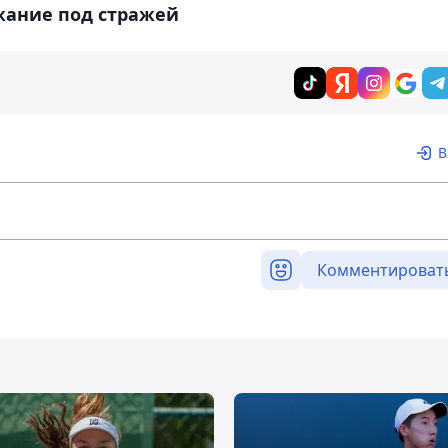
жание под стражей
В
Комментироват