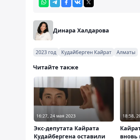
Динара Халдарова
2023 год
Кудайберген Кайрат
Алматы
Читайте также
16:27, 24 мая 2023
18:58, 
Экс-депутата Кайрата
Кайра
Кудайбергена оставили
вновь