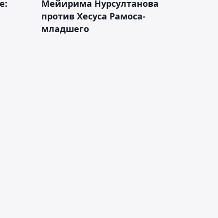
е:
Мейирима Нурсултанова
против Хесуса Рамоса-
младшего