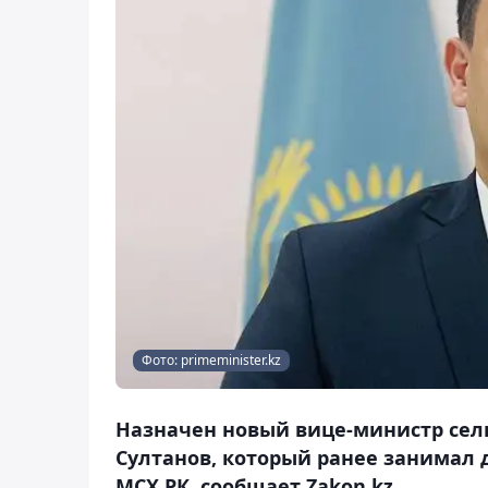
Фото: primeminister.kz
Назначен новый вице-министр сель
Султанов, который ранее занимал
МСХ РК, сообщает Zakon.kz.