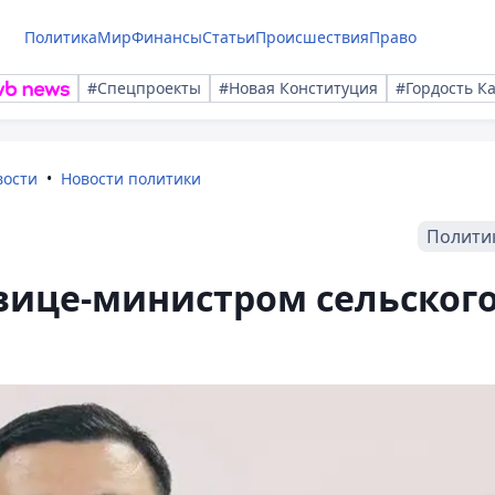
Политика
Мир
Финансы
Статьи
Происшествия
Право
#Спецпроекты
#Новая Конституция
#Гордость К
вости
Новости политики
Полити
 вице-министром сельског