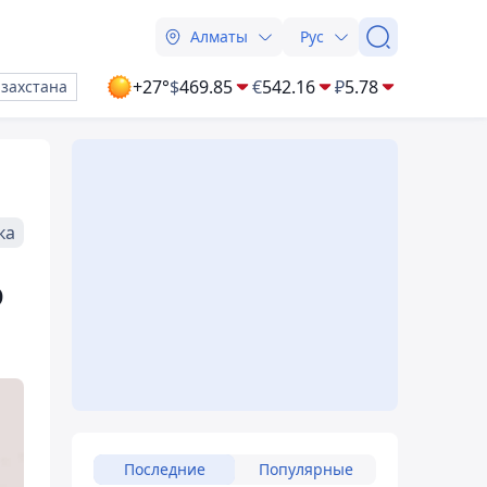
Алматы
Рус
+27°
$
469.85
€
542.16
₽
5.78
азахстана
ка
о
Последние
Популярные