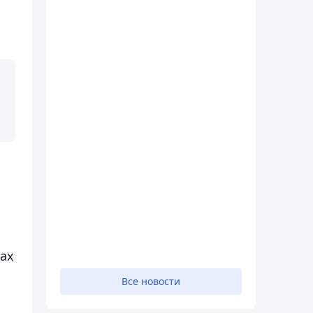
й
дах
Все новости