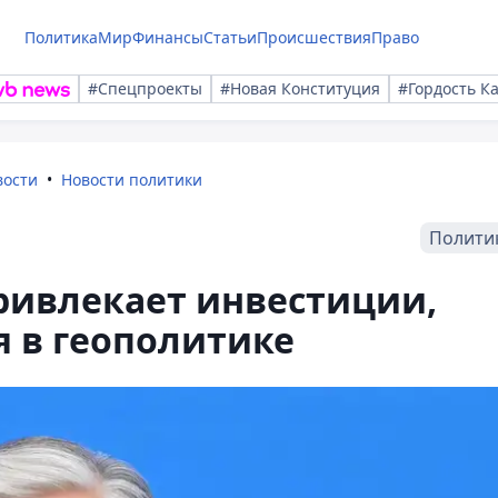
Политика
Мир
Финансы
Статьи
Происшествия
Право
#Спецпроекты
#Новая Конституция
#Гордость К
вости
Новости политики
Полити
привлекает инвестиции,
я в геополитике