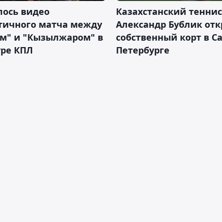
лось видео
Казахстанский теннис
тичного матча между
Александр Бублик от
ем" и "Кызылжаром" в
собственный корт в Са
уре КПЛ
Петербурге