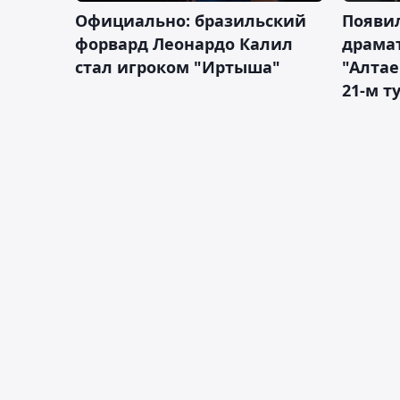
Официально: бразильский
Появи
форвард Леонардо Калил
драма
стал игроком "Иртыша"
"Алта
21-м т