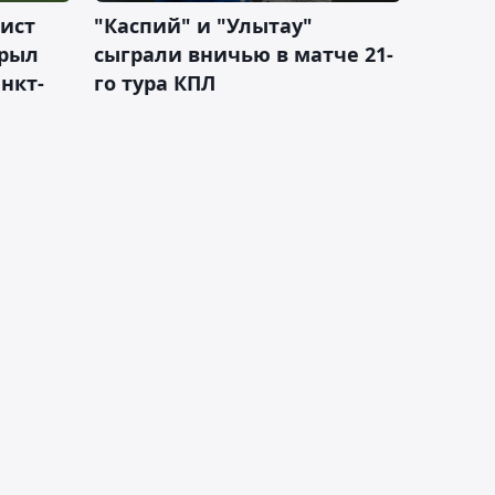
ист
"Каспий" и "Улытау"
крыл
сыграли вничью в матче 21-
нкт-
го тура КПЛ