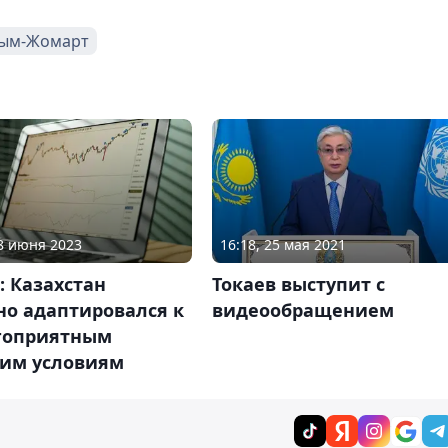
сым-Жомарт
08 июня 2023
16:18, 25 мая 2021
: Казахстан
Токаев выступит с
но адаптировался к
видеообращением
гоприятным
им условиям