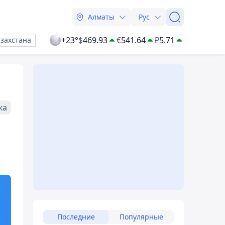
Алматы
Рус
+23°
$
469.93
€
541.64
₽
5.71
азахстана
ка
Последние
Популярные