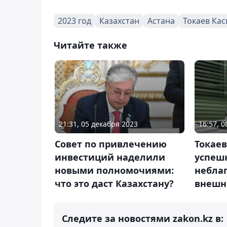
2023 год
Казахстан
Астана
Токаев Ка
Читайте также
21:31, 05 декабря 2023
16:57, 
Совет по привлечению
Токаев
инвестиций наделили
успеш
новыми полномочиями:
небла
что это даст Казахстану?
внешн
Следите за новостями zakon.kz в: