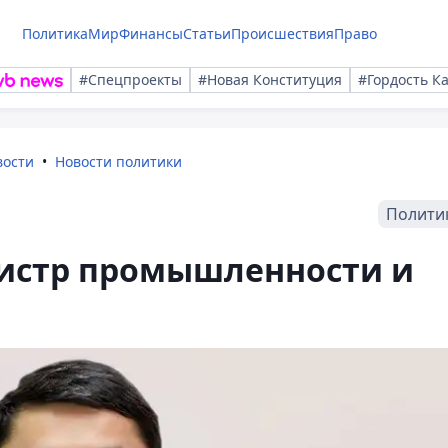
Политика
Мир
Финансы
Статьи
Происшествия
Право
#Спецпроекты
#Новая Конституция
#Гордость К
вости
Новости политики
Полити
истр промышленности и