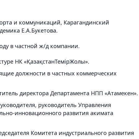
орта и коммуникаций, Карагандинский
демика Е.А.Букетова.
году в частной ж/д компании.
уктуре НК «ҚазақстанТемірЖолы».
дящие должности в частных коммерческих
еститель директора Департамента НПП «Атамекен».
 руководителя, руководитель Управления
льно-инновационного развития акимата
редседателя Комитета индустриального развития