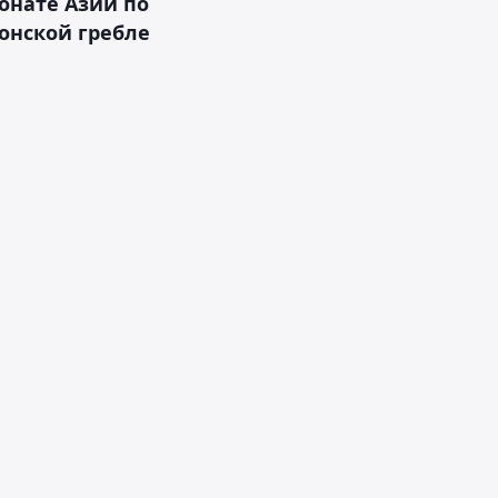
онате Азии по
онской гребле