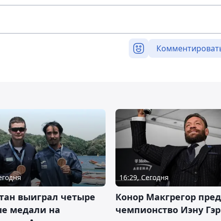
Комментироват
Сегодня
16:29, Сегодня
тан выиграл четыре
Конор Макгрегор пре
ые медали на
чемпионство Иэну Гэ