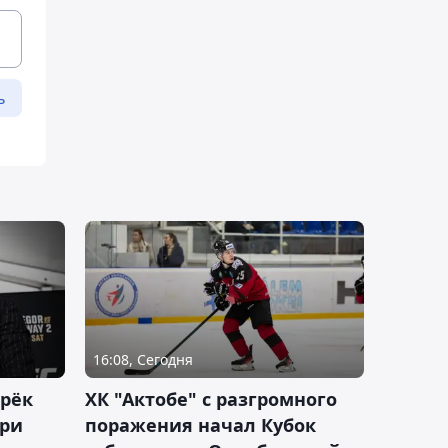
ь
16:08, Сегодня
дрёк
ХК "Актобе" с разгромного
рри
поражения начал Кубок