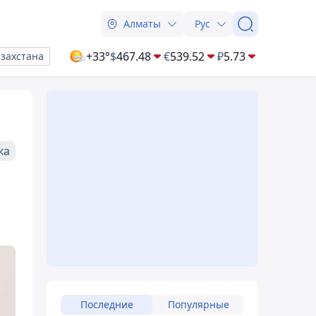
Алматы
Рус
+33°
$
467.48
€
539.52
₽
5.73
азахстана
ка
Последние
Популярные