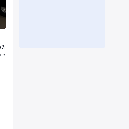
ей
 в