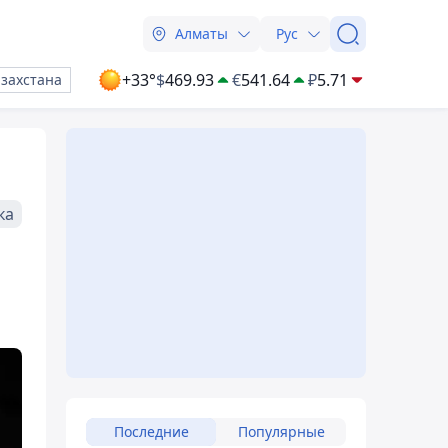
Алматы
Рус
+33°
$
469.93
€
541.64
₽
5.71
азахстана
ка
Последние
Популярные