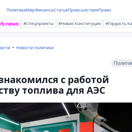
Политика
Мир
Финансы
Статьи
Происшествия
Право
#Спецпроекты
#Новая Конституция
#Гордость К
вости
Новости политики
Полити
знакомился с работой
ству топлива для АЭС