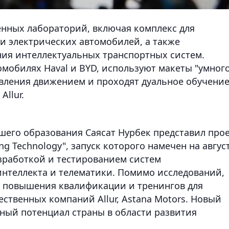
енных лабораторий, включая комплекс для
и электрических автомобилей, а также
ия интеллектуальных транспортных систем.
омобилях Haval и BYD, используют макеты "умног
авления движением и проходят дуальное обучени
Allur.
шего образования Саясат Нурбек представил про
g Technology", запуск которого намечен на авгус
азработкой и тестированием систем
интеллекта и телематики. Помимо исследований,
в повышения квалификации и тренингов для
ственных компаний Allur, Astana Motors. Новый
ный потенциал страны в области развития