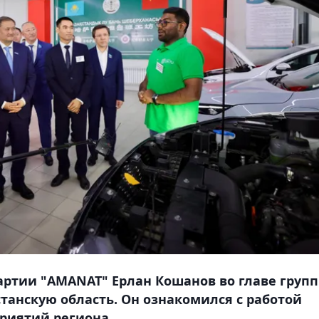
артии "AMANAT" Ерлан Кошанов во главе груп
танскую область. Он ознакомился с работой
риятий региона.