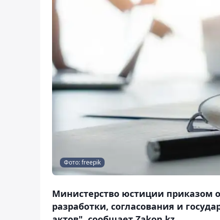
Фото: freepik
Министерство юстиции приказом от
разработки, согласования и госуд
актов", сообщает Zakon.kz.