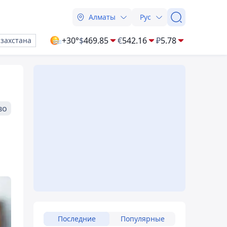
Алматы
Рус
+30°
$
469.85
€
542.16
₽
5.78
азахстана
во
Последние
Популярные