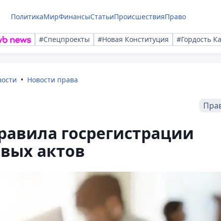
Политика
Мир
Финансы
Статьи
Происшествия
Право
#Спецпроекты
#Новая Конституция
#Гордость К
вости
Новости права
Пра
равила госрегистрации
вых актов