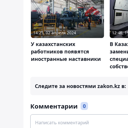
14:25, 02 апреля 2024
12:46, 1
У казахстанских
В Каз
работников появятся
замен
иностранные наставники
специ
собст
Следите за новостями zakon.kz в:
Комментарии
0