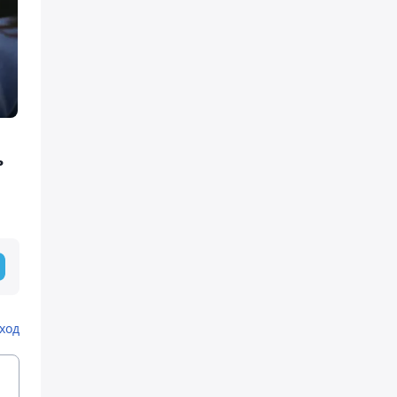
ь
ход