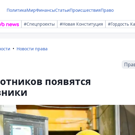
Политика
Мир
Финансы
Статьи
Происшествия
Право
#Спецпроекты
#Новая Конституция
#Гордость К
вости
Новости права
Пра
ботников появятся
вники