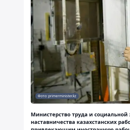
Фото: primerminister.kz
Министерство труда и социальной
наставничества казахстанских раб
привлекающим иностранную рабочу