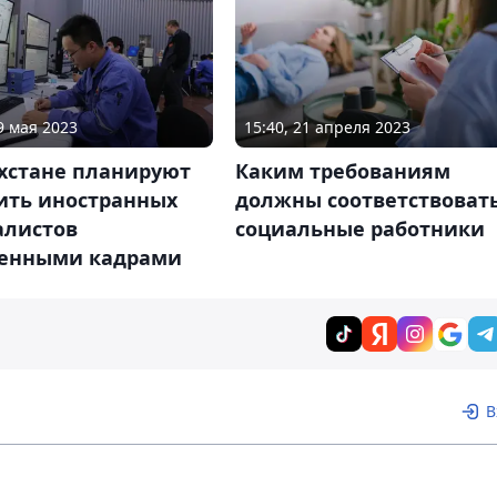
9 мая 2023
15:40, 21 апреля 2023
ахстане планируют
Каким требованиям
ить иностранных
должны соответствоват
алистов
социальные работники
венными кадрами
В