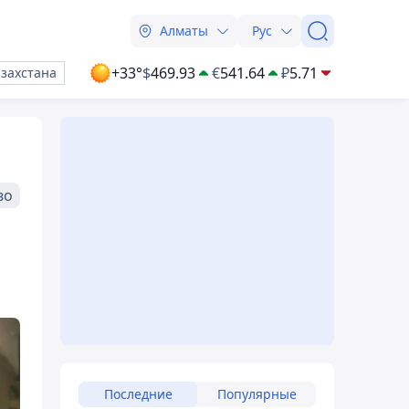
Алматы
Рус
+33°
$
469.93
€
541.64
₽
5.71
азахстана
во
Последние
Популярные