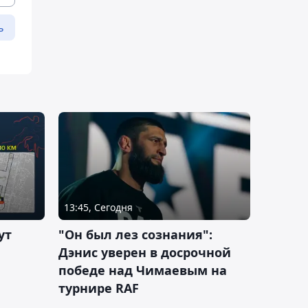
ь
13:45, Сегодня
ут
"Он был лез сознания":
Дэнис уверен в досрочной
победе над Чимаевым на
турнире RAF