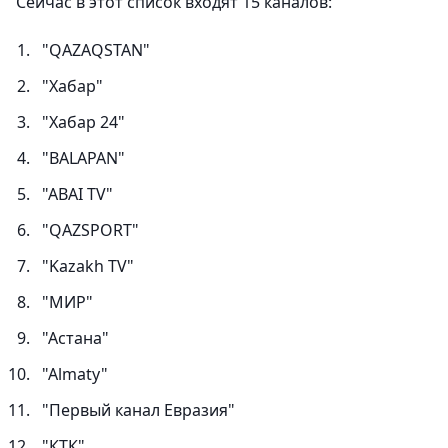
Сейчас в этот список входят 15 каналов:
"QAZAQSTAN"
"Хабар"
"Хабар 24"
"BALAPAN"
"ABAI TV"
"QAZSPORT"
"Kazakh TV"
"МИР"
"Астана"
"Almaty"
"Первый канал Евразия"
"КТК"