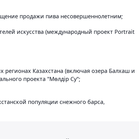
ращение продажи пива несовершеннолетним;
телей искусства (международный проект Portrait
х регионах Казахстана (включая озера Балхаш и
ального проекта "Мөлдір Су";
хстанской популяции снежного барса,