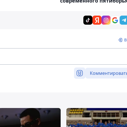
современного пятиборь
В
Комментироват