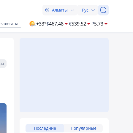
Алматы
Рус
+33°
$
467.48
€
539.52
₽
5.73
азахстана
зы
Последние
Популярные