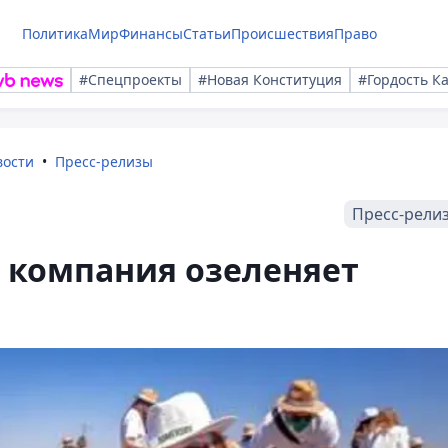
Политика
Мир
Финансы
Статьи
Происшествия
Право
#Спецпроекты
#Новая Конституция
#Гордость К
вости
Пресс-релизы
Пресс-рели
 компания озеленяет