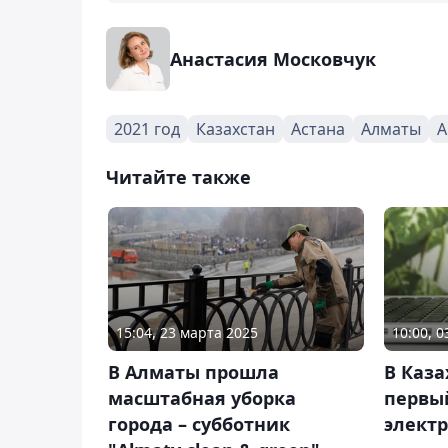
Анастасия Московчук
2021 год
Казахстан
Астана
Алматы
А
Читайте также
15:04, 23 марта 2025
10:00, 
В Алматы прошла
В Каза
масштабная уборка
первы
города – субботник
электр