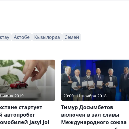
ктау
Актобе
Кызылорда
Семей
03 июня 2019
20:00, 11 ноября 2018
хстане стартует
Тимур Досымбетов
й автопробег
включен в зал славы
омобилей Jasyl Jol
Международного союза