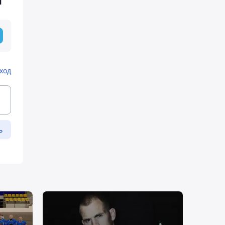
я
ход
ь