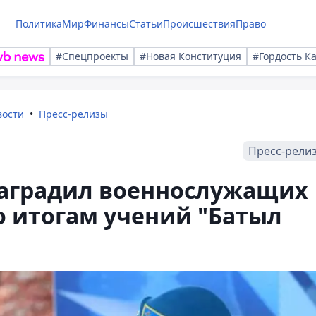
Политика
Мир
Финансы
Статьи
Происшествия
Право
#Спецпроекты
#Новая Конституция
#Гордость К
вости
Пресс-релизы
Пресс-рели
аградил военнослужащих
о итогам учений "Батыл