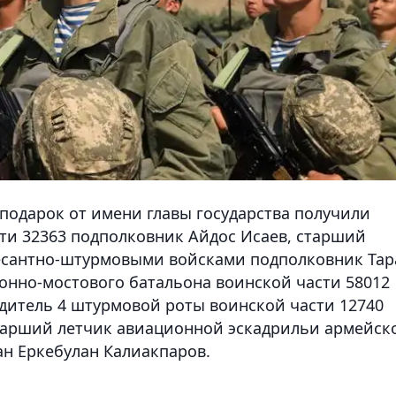
подарок от имени главы государства получили
ти 32363 подполковник Айдос Исаев, старший
сантно-штурмовыми войсками подполковник Тар
онно-мостового батальона воинской части 58012
дитель 4 штурмовой роты воинской части 12740
старший летчик авиационной эскадрильи армейск
ан Еркебулан Калиакпаров.