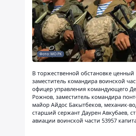
Фото: МО РК
В торжественной обстановке ценный 
заместитель командира воинской час
офицер управления командующего Де
Рожнов, заместитель командира понт
майор Айдос Бакытбеков, механик-во
старший сержант Даурен Авкубаев, 
авиации воинской части 53957 капит