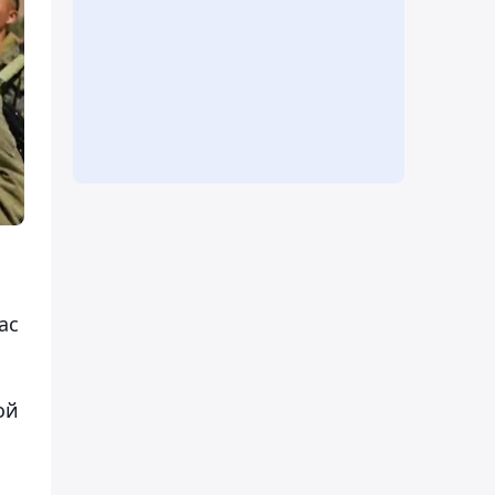
ас
ой