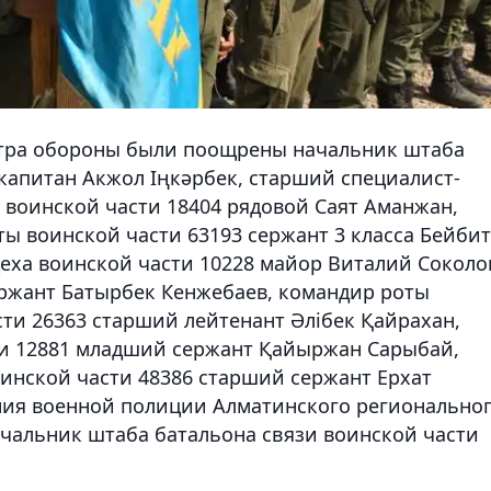
тра обороны были поощрены начальник штаба
апитан Акжол Іңкәрбек, старший специалист-
 воинской части 18404 рядовой Саят Аманжан,
ы воинской части 63193 сержант 3 класса Бейбит
еха воинской части 10228 майор Виталий Соколо
ержант Батырбек Кенжебаев, командир роты
ти 26363 старший лейтенант Әлібек Қайрахан,
ти 12881 младший сержант Қайыржан Сарыбай,
инской части 48386 старший сержант Ерхат
ния военной полиции Алматинского регионально
ачальник штаба батальона связи воинской части