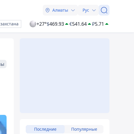
Алматы
Рус
+27°
$
469.93
€
541.64
₽
5.71
азахстана
зы
Последние
Популярные