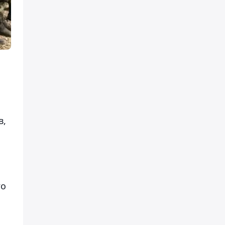
в,
го