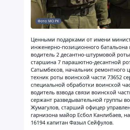
Фото: МО РК
Ценными подарками от имени минис
инженерно-позиционного батальона к
водитель 2 десантно-штурмовой роты
старшина 7 парашютно-десантной рот
Сатымбеков, начальник ремонтного ц
техник роты воинской части 73652 с
специальной обработки воинской час
водитель взвода связи воинской час
сержант разведывательной группы во
Жумагулов, старший офицер управле
гарнизона майор Есбол Канлибаев, н
16194 капитан Фазыл Сейфулов.