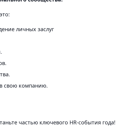
это:
дение личных заслуг
.
ов.
тва.
в свою компанию.
таньте частью ключевого HR-события года!