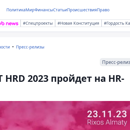
Политика
Мир
Финансы
Статьи
Происшествия
Право
#Спецпроекты
#Новая Конституция
#Гордость К
вости
Пресс-релизы
Пресс-рели
 HRD 2023 пройдет на HR-