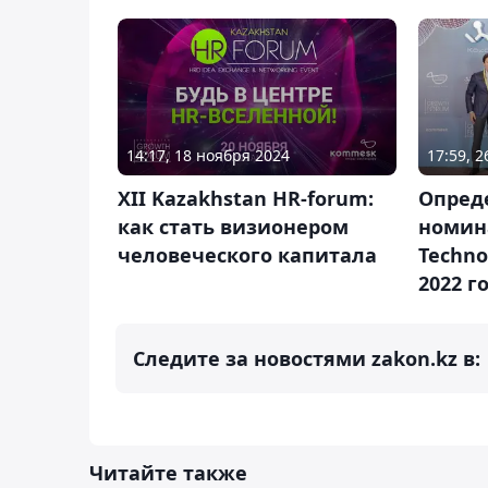
14:17, 18 ноября 2024
17:59, 
XII Kazakhstan HR-forum:
Опред
как стать визионером
номин
человеческого капитала
Techno
2022 г
Следите за новостями zakon.kz в:
Читайте также