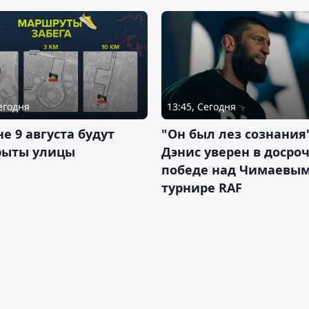
Сегодня
13:45, Сегодня
не 9 августа будут
"Он был лез сознания"
рыты улицы
Дэнис уверен в досро
победе над Чимаевым
турнире RAF