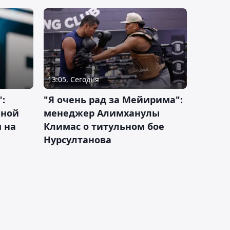
13:05, Сегодня
:
"Я очень рад за Мейирима":
чной
менеджер Алимханулы
 на
Климас о титульном бое
Нурсултанова