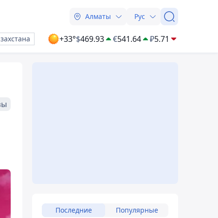
Алматы
Рус
+33°
$
469.93
€
541.64
₽
5.71
азахстана
зы
Последние
Популярные