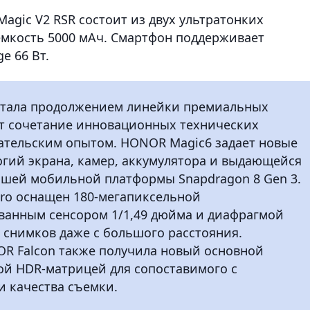
gic V2 RSR состоит из двух ультратонких
мкость 5000 мАч. Смартфон поддерживает
e 66 Вт.
стала продолжением линейки премиальных
ет сочетание инновационных технических
ательским опытом. HONOR Magic6 задает новые
логий экрана, камер, аккумулятора и выдающейся
йшей мобильной платформы Snapdragon 8 Gen 3.
ro оснащен 180-мегапиксельной
ванным сенсором 1/1,49 дюйма и диафрагмой
х снимков даже с большого расстояния.
R Falcon также получила новый основной
ой HDR-матрицей для сопоставимого с
 качества съемки.