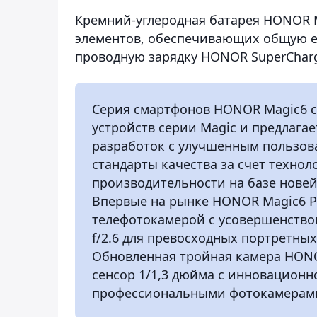
Кремний-углеродная батарея HONOR Ma
элементов, обеспечивающих общую е
проводную зарядку HONOR SuperCharg
Серия смартфонов HONOR Magic6 
устройств серии Magic и предлага
разработок с улучшенным пользов
стандарты качества за счет техно
производительности на базе нове
Впервые на рынке HONOR Magic6 P
телефотокамерой с усовершенство
f/2.6 для превосходных портретны
Обновленная тройная камера HONO
сенсор 1/1,3 дюйма с инновационн
профессиональными фотокамерами