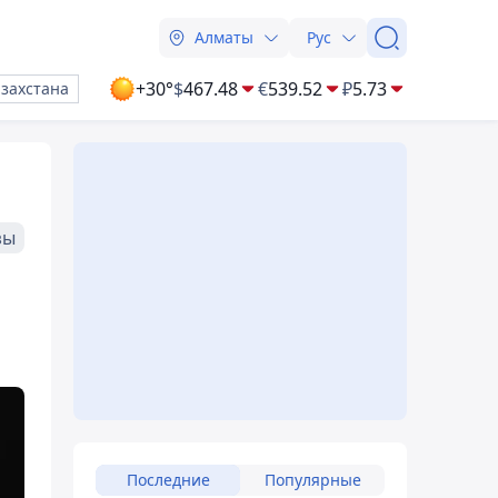
Алматы
Рус
+30°
$
467.48
€
539.52
₽
5.73
азахстана
зы
Последние
Популярные