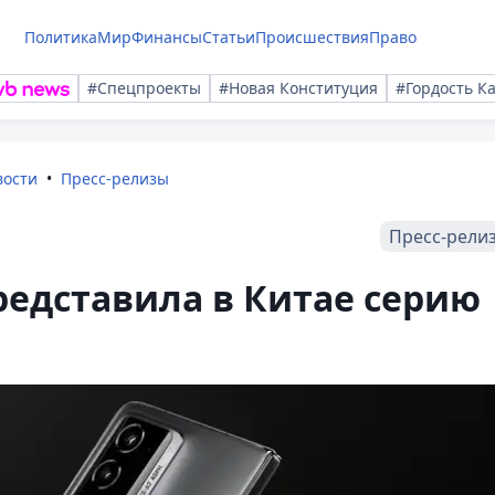
Политика
Мир
Финансы
Статьи
Происшествия
Право
#Спецпроекты
#Новая Конституция
#Гордость К
вости
Пресс-релизы
Пресс-рели
едставила в Китае серию