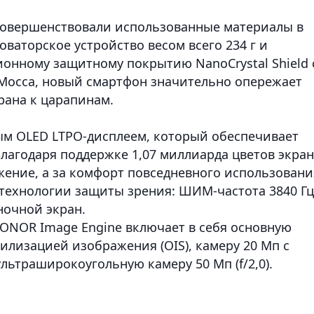
усовершенствовали использованные материалы в
оваторское устройство весом всего 234 г и
ионному защитному покрытию NanoCrystal Shield 
 Мосса, новый смартфон значительно опережает
рана к царапинам.
ым OLED LTPO-дисплеем, который обеспечивает
лагодаря поддержке 1,07 миллиарда цветов экран
жение, а за комфорт повседневного использовани
технологии защиты зрения: ШИМ-частота 3840 Гц
ночной экран.
HONOR Image Engine включает в себя основную
абилизацией изображения (OIS), камеру 20 Мп с
 ультраширокоугольную камеру 50 Мп (f/2,0).