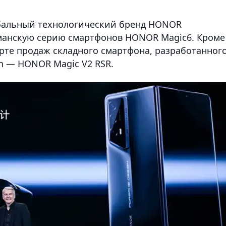
лобальный технологический бренд HONOR
манскую серию смартфонов HONOR Magic6. Кроме
арте продаж складного смартфона, разработанног
gn — HONOR Magic V2 RSR.