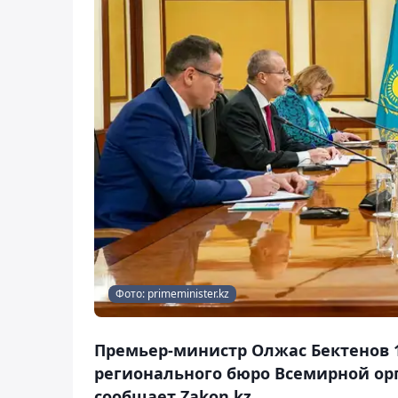
Фото: primeminister.kz
Премьер-министр Олжас Бектенов 1
регионального бюро Всемирной ор
сообщает Zakon.kz.