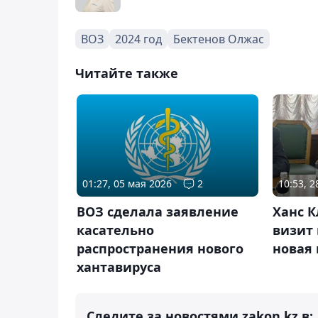
ВОЗ
2024 год
Бектенов Олжас
Читайте также
01:27, 05 мая 2026
2
10:53, 
ВОЗ сделала заявление
Ханс 
касательно
визит 
распространения нового
новая
хантавируса
Следите за новостями zakon.kz в: