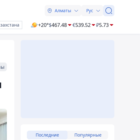
Алматы
Рус
+20°
$
467.48
€
539.52
₽
5.73
азахстана
зы
и
Последние
Популярные