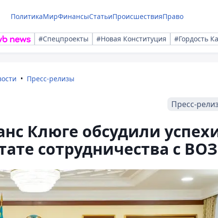
Политика
Мир
Финансы
Статьи
Происшествия
Право
#Спецпроекты
#Новая Конституция
#Гордость К
вости
Пресс-релизы
Пресс-рели
анс Клюге обсудили успех
тате сотрудничества с ВОЗ