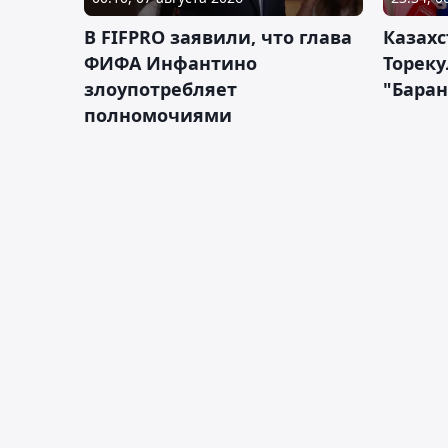
В FIFPRO заявили, что глава
Казах
ФИФА Инфантино
Тореку
злоупотребляет
"Бара
полномочиями