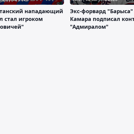
станский нападающий
Экс-форвард "Барыса"
л стал игроком
Камара подписал конт
новичей"
"Адмиралом"