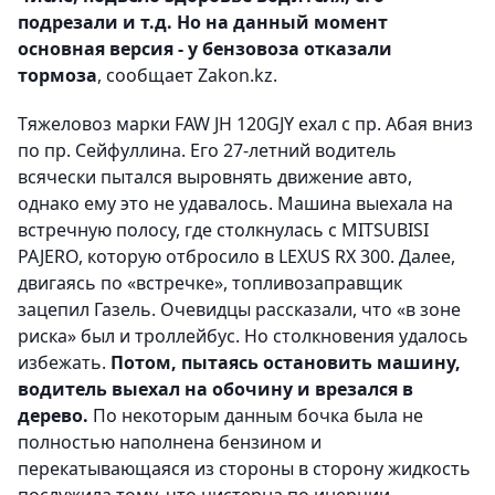
подрезали и т.д. Но на данный момент
основная версия - у бензовоза отказали
тормоза
, сообщает Zakon.kz.
Тяжеловоз марки FAW JH 120GJY ехал с пр. Абая вниз
по пр. Сейфуллина. Его 27-летний водитель
всячески пытался выровнять движение авто,
однако ему это не удавалось. Машина выехала на
встречную полосу, где столкнулась с
MITSUBISI
PAJERO
, которую отбросило в
LEXUS RX 300.
Далее,
двигаясь по «встречке», топливозаправщик
зацепил Газель. Очевидцы рассказали, что «в зоне
риска» был и троллейбус. Но столкновения удалось
избежать.
Потом, пытаясь остановить машину,
водитель выехал на обочину и врезался в
дерево.
По некоторым данным бочка была не
полностью наполнена бензином и
перекатывающаяся из стороны в сторону жидкость